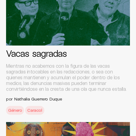
Vacas sagradas
Mientras no acabemos con la figura de las vacas
sagradas intocables en las redacciones, o sea con
quienes mantienen y acumulan el poder dentro de los
medios, las denuncias masivas pueden terminar
convirtiéndose en la cresta de una ola que nunca estalla.
por
Nathalia Guerrero Duque
Género
Caracol