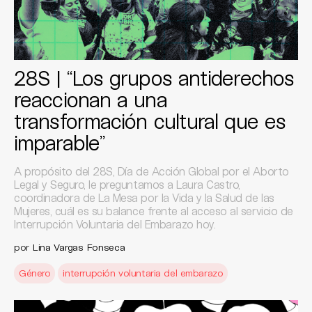
28S | “Los grupos antiderechos
reaccionan a una
transformación cultural que es
imparable”
A propósito del 28S, Día de Acción Global por el Aborto
Legal y Seguro, le preguntamos a Laura Castro,
coordinadora de La Mesa por la Vida y la Salud de las
Mujeres, cuál es su balance frente al acceso al servicio de
Interrupción Voluntaria del Embarazo hoy.
por
Lina Vargas Fonseca
Género
interrupción voluntaria del embarazo