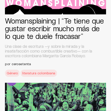
Womansplaining | “Te tiene que
gustar escribir mucho más de
lo que te duele fracasar”
Una clase de escritura —y sobre la mirada y la
insatisfacción como combustible creativo— con la
escritora colombiana Margarita García Robayo.
por
cerosetenta
Género
literatura colombiana