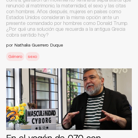
renunció al matrimonio, la maternidad, el sexo y las citas
con hombres. Años después, mujeres en países como
Estados Unidos consideran la misma opción ante un
presente comandado por hombres como Donald Trump.
¿Por qué una solución que recuerda a la antigua Grecia
cobra sentido hoy?
por
Nathalia Guerrero Duque
Género
sexo
En el vagón de 070 con