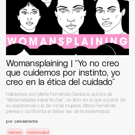
Womansplaining | “Yo no creo
que cuidemos por instinto, yo
creo en la ética del cuidado”
Hablamos con María Fernanda Cardona, autora de
“Maternidades imperfectas”, un libro en el que a partir de
su experiencia y la de otras mujeres, María Fernanda
piensa y confronta el deber ser de la maternidad.
por
cerosetenta
Género
maternidad