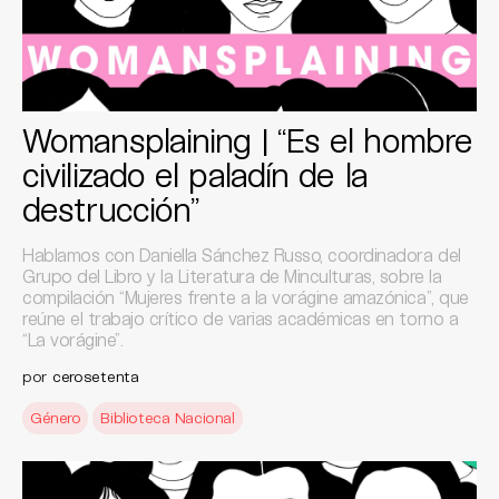
Womansplaining | “Es el hombre
civilizado el paladín de la
destrucción”
Hablamos con Daniella Sánchez Russo, coordinadora del
Grupo del Libro y la Literatura de Minculturas, sobre la
compilación “Mujeres frente a la vorágine amazónica”, que
reúne el trabajo crítico de varias académicas en torno a
“La vorágine”.
por
cerosetenta
Género
Biblioteca Nacional