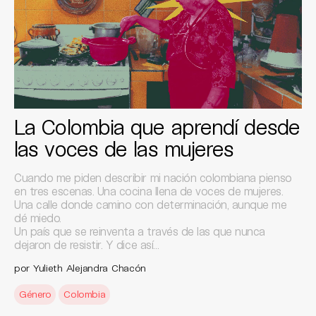
La Colombia que aprendí desde
las voces de las mujeres
Cuando me piden describir mi nación colombiana pienso
en tres escenas. Una cocina llena de voces de mujeres.
Una calle donde camino con determinación, aunque me
dé miedo.
Un país que se reinventa a través de las que nunca
dejaron de resistir. Y dice así…
por Yulieth Alejandra Chacón
Género
Colombia