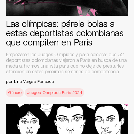
Las olímpicas: párele bolas a
estas deportistas colombianas
que compiten en París
Empezaron los Juegos Olímpicos y para celebrar que 52
deportistas colombianas viajaron a París en busca de una
medalla, hicimos una lista para que no deje de prestarles
atención en estas próximas semanas de competencia.
por
Lina Vargas Fonseca
Género
Juegos Olímpicos París 2024