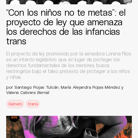
“Con los niños no te metas”: el
proyecto de ley que amenaza
los derechos de las infancias
trans
El proyecto de ley promovido por la senadora Lorena Ríos
es un intento legislativo que, en lugar de proteger los
derechos fundamentales de los menores, busca
restringirlos bajo el falso pretexto de proteger a los niños
y niñas.
por Santiago Rojas Tulcán, María Alejandra Rojas Méndez y
Valeria Cabrera Bernal
Género
trans