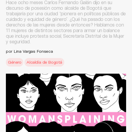
Hace ocho meses Carlos Fernando Galán dijo en su
discurso de posesión como alcalde de Bogotá que
trabajaría por una ciudad “pionera en políticas públicas de
cuidado y equidad de género”. ¿Qué ha pasado con los
derechos de las mujeres desde entonces? Hablamos con
11 mujeres de distintos sectores para armar un balance
que incluye protesta social, Secretaría Distrital de la Mujer
y seguridad.
por
Lina Vargas Fonseca
Género
Alcaldía de Bogotá