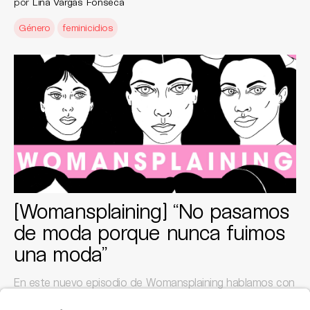
por
Lina Vargas Fonseca
Género
feminicidios
[Womansplaining] “No pasamos
de moda porque nunca fuimos
una moda”
En este nuevo episodio de Womansplaining hablamos con
la DJ Paquita Gallego y con la cantautora Natalia Medina
sobre la fuerza trasgresora de la música.