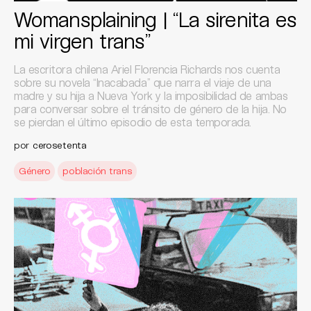
Womansplaining | “La sirenita es
mi virgen trans”
La escritora chilena Ariel Florencia Richards nos cuenta
sobre su novela “Inacabada” que narra el viaje de una
madre y su hija a Nueva York y la imposibilidad de ambas
para conversar sobre el tránsito de género de la hija. No
se pierdan el último episodio de esta temporada.
por
cerosetenta
Género
población trans