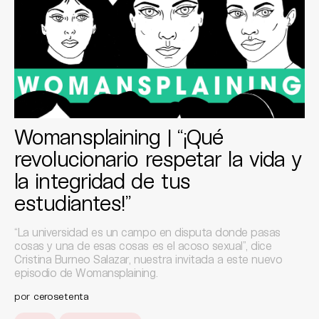
Womansplaining | “¡Qué
revolucionario respetar la vida y
la integridad de tus
estudiantes!”
“La universidad es un campo en disputa donde pasas
cosas y una de esas cosas es el acoso sexual”, dice
Cristina Burneo Salazar, nuestra invitada a este nuevo
episodio de Womansplaining.
por
cerosetenta