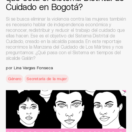
Cuidado en Bogotá?
Si se busca eliminar la violencia contra las mujeres también
es necesario hablar de independencia económica y
reconocer, redistribuir y reducir el trabajo del cuidado que
ellas hacen. Ese es el objetivo del Sistema Distrital de
Cuidado, creado en la alcaldía pasada. En este reportaje
recorrimos la Manzana del Cuidado de Los Mártires y nos
preguntamos: ¿Qué pasa con el Sistema en tiempos del
alcalde Galán?
por
Lina Vargas Fonseca
Género
Secretaría de la mujer