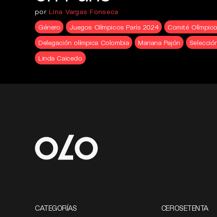
por
Lina Vargas Fonseca
Género
Juegos Olímpicos París 2024
Comité Olímpic
Delegación olímpica Colombia
Mariana Pajón
Selecció
Linda Caicedo
CATEGORÍAS
CEROSETENTA