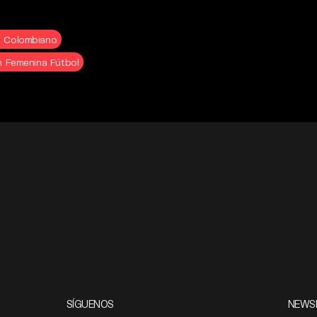
o Colombiano
n Femenina Fútbol
SÍGUENOS
NEWS