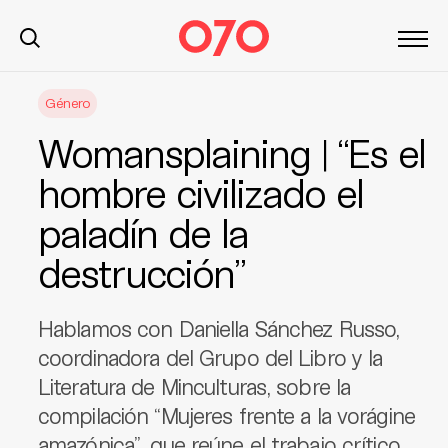
S
Género
k
i
Womansplaining | “Es el
p
t
hombre civilizado el
o
paladín de la
c
o
destrucción”
n
t
e
Hablamos con Daniella Sánchez Russo,
n
coordinadora del Grupo del Libro y la
t
Literatura de Minculturas, sobre la
compilación “Mujeres frente a la vorágine
amazónica”, que reúne el trabajo crítico