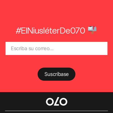
#ElNiusléterDe070
Suscríbase