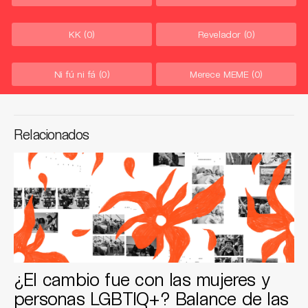
KK
(0)
Revelador
(0)
Ni fú ni fá
(0)
Merece MEME
(0)
Relacionados
¿El cambio fue con las mujeres y
personas LGBTIQ+? Balance de las