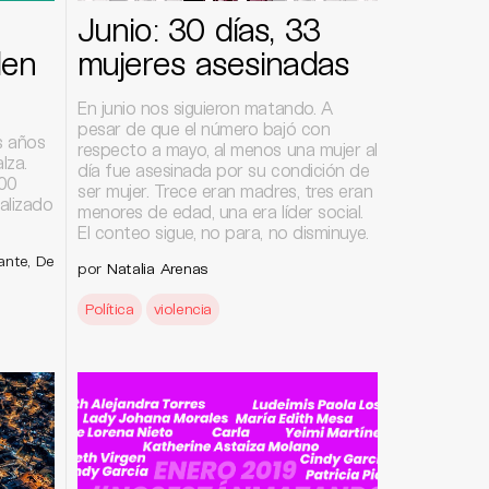
Junio: 30 días, 33
len
mujeres asesinadas
En junio nos siguieron matando. A
pesar de que el número bajó con
es años
respecto a mayo, al menos una mujer al
lza.
día fue asesinada por su condición de
400
ser mujer. Trece eran madres, tres eran
alizado
menores de edad, una era líder social.
El conteo sigue, no para, no disminuye.
ante, De
por
Natalia Arenas
Política
violencia