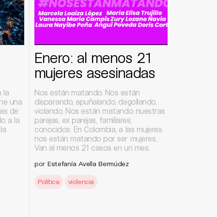
Enero: al menos 21
mujeres asesinadas
 la
Nos están matando. Nos están
one una
disparando, apuñalando, degollando,
cas de
violando. Nos están matando nuestras
o a la
parejas, ex parejas, familiares,
la
conocidos. En Colombia, a las mujeres
nos están matando por ser mujeres.
Van al menos 21 casos en un mes.
por
Estefanía Avella Bermúdez
Política
violencia