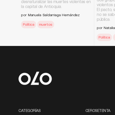
desnaturalizar las muertes violentas en
violentos 
la capital de Antioquia.
El pacto, 
no se sab
por
Manuela Saldarriaga Hernández
pública.
Política
muertos
por
Natali
Política
CATEGORÍAS
CEROSETENTA