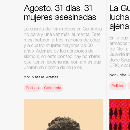
Agosto: 31 días, 31
La Gu
mujeres asesinadas
lucha
ajena
La cuenta de feminicidios en Colombia
no para y una vez más, aumenta. Este
En lo que 
mes mataron a tres menores de edad
armados h
y a cuatro mujeres mayores de 60
del Norte
años. Además de los agresores de
Guardia In
siempre, en este conteo hay hombres
Johe Sauc
que tienen experiencia con armas que
CRIC, expl
usaron en contra de mujeres.
por Johe 
por
Natalia Arenas
Política
Política
Colombia