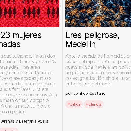
: 23 mujeres
Eres peligrosa,
nadas
Medellín
 sigue subiendo. Faltan dos
Ante la crecida de homicidios en
terminar el mes y ya van 23
ciudad, el rapero Jeihhco prop
sesinadas. Tres eran
nueva mirada frente a las políti
s y una chilena. Tres, dos
seguridad que contribuya no sól
fueron asesinadas junto a
no estigmatización, sino a curar 
s. A tres las mataron como
enfermedad del miedo.
 sus familiares. Una era
por Jeihhco Castaño
 de derechos humanos. A la
as mataron sus parejas o
Política
violencia
 A una la mató su hijo y a
tó su padre.
 Arenas y Estefanía Avella