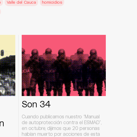
o
Valle del Cauca
homicidios
Son 34
Cuando publicamos nuestro “Manual
n
de autoprotección contra el ESMAD”,
en octubre, dijimos que 20 personas
habían muerto por acciones de esta