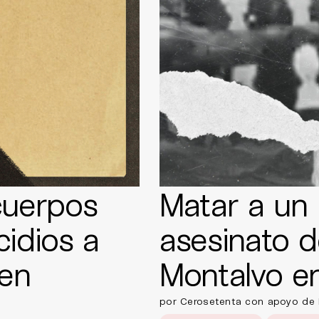
cuerpos
Matar a un p
idios a
asesinato 
en
Montalvo en
por Cerosetenta con apoyo de L