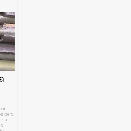
a
por
os pero
 Por
go
de