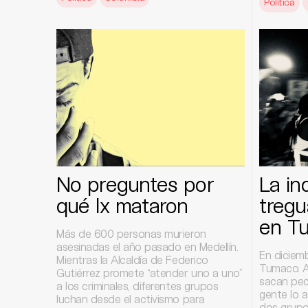
Política
No preguntes por
La in
qué lx mataron
tregu
en T
Más de 600 personas murieron
asesinadas el año pasado en Medellín.
En diciemb
Mientras la Alcaldía de Federico
Tumaco. 
Gutiérrez promete “atender uno a uno”
sacan pech
a los criminales, diferentes grupos
gente lo a
luchan desde el activismo para
dos grup