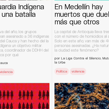
ardia Indígena
En Medellín hay
 una batalla
muertos que due
más que otros
va del año, los grupos
La capital de Antioquia lleva tr
an asesinado a 36 indígenas
con el número de homicidios al a
 del Cauca y han hecho del la
Solo en este año, van más de 
dígena un objetivo militar.
personas asesinadas. ¿Ha natur
a, coordinador de DDHH del
la ciudad este fenómeno?
ica por qué
por La Liga Contra el Silencio, Mut
la Urbe
Sauca
Política
violencia
violencia