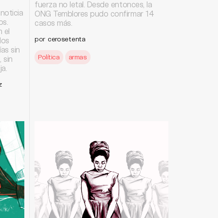
fuerza no letal. Desde entonces, la
noticia
ONG Temblores pudo confirmar 14
os.
casos más.
 el
por
cerosetenta
dos
as sin
Política
armas
 sin
a.
z