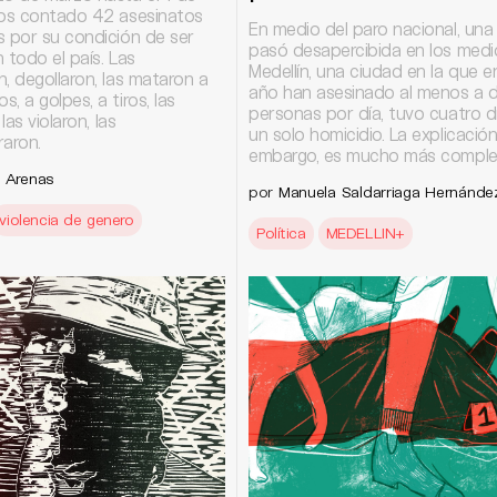
mos contado 42 asesinatos
En medio del paro nacional, una 
s por su condición de ser
pasó desapercibida en los medi
 todo el país. Las
Medellín, una ciudad en la que en
, degollaron, las mataron a
año han asesinado al menos a 
, a golpes, a tiros, las
personas por día, tuvo cuatro dí
 las violaron, las
un solo homicidio. La explicación,
aron.
embargo, es mucho más complej
a Arenas
por
Manuela Saldarriaga Hernánde
violencia de genero
Política
MEDELLIN+