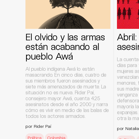
El olvido y las armas
Abril
están acabando al
asesi
pueblo Awá
La cuenta
días para 
Al pueblo indígena Awá lo están
mujeres a
masacrando. En cinco días, cuatro de
venezolana
sus miembros fueron asesinados y
menores, 
siete más amenazados de muerte. La
sus madre
situación no es nueva. Rider Paí,
venganza a
consejero mayor Awá, cuenta 425
defensora
asesinatos desde el año 2000 y narra
mayoría l
cómo es vivir en medio de las balas de
exparejas.
todos los actores armados.
otra la ma
por Rider Paí
por Natalia
Política
Colombia