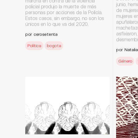
marcha en contra de la violencia
junio, he
policial produjo la muerte de más
de mujere
personas por acciones de la Policía.
mujeres en
Estos casos, sin embargo, no son los
apuñalaron
únicos en lo que va del 2020.
machetazos
asfixiaron,
por
cerosetenta
desmembr
Política
bogota
por
Natali
Género