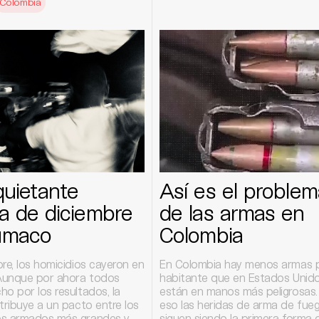
Colombia
quietante
Así es el problem
a de diciembre
de las armas en
umaco
Colombia
re, los homicidios cayeron en
En Colombia hay menos armas 
Aunque por ahora todos
habitante que en Estados Unid
o por los resultados, la
están en manos más peligrosas.
tribuye a un pacto entre los
eso las heridas de arma de fue
os armados más grandes y
siguen siendo la primera forma 