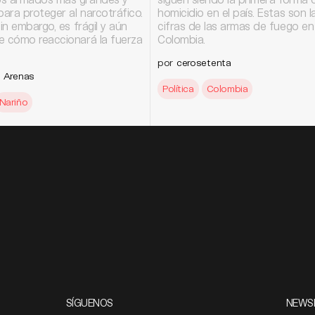
para proteger al narcotráfico.
homicidio en el país. Estas son l
sin embargo, es frágil y aún
cifras de las armas de fuego en
e cómo reaccionará la fuerza
Colombia.
por
cerosetenta
a Arenas
Política
Colombia
Nariño
SÍGUENOS
NEWS