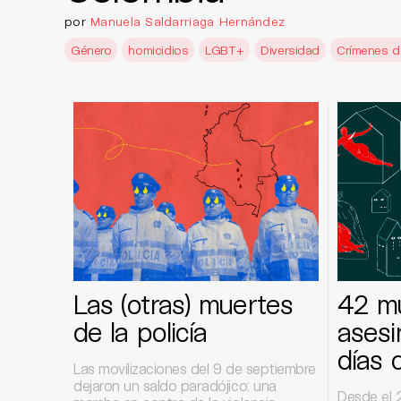
por
Manuela Saldarriaga Hernández
Género
homicidios
LGBT+
Diversidad
Crímenes d
Las (otras) muertes
42 m
de la policía
asesi
días 
Las movilizaciones del 9 de septiembre
dejaron un saldo paradójico: una
Desde el 