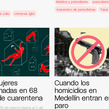
Medios y periodismo
periodism
Asesinato de periodistas
Tuluá
e odio
crímenes lgbt
ujeres
Cuando los
nadas en 68
homicidios en
de cuarentena
Medellín entran e
paro
25 de marzo hasta el 1 de