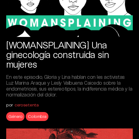
[WOMANSPLAINING] Una
ginecología construida sin
mujeres
En este episodio, Gloria y Lina hablan con les activistas
Luz Marina Araque y Lesly Valbuena Caicedo sobre la
endometriosis, sus estereotipos, la indiferencia médica y la
normalización del dolor.
por
cerosetenta
Género
Colombia