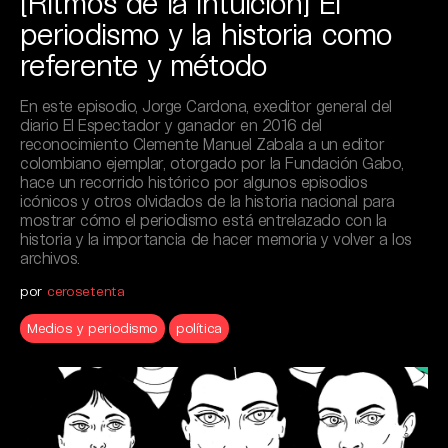
[Ritmos de la intuición] El
periodismo y la historia como
referente y método
En este episodio, Jorge Cardona, exeditor general del
diario El Espectador y ganador en 2016 del
reconocimiento Clemente Manuel Zabala a un editor
colombiano ejemplar, otorgado por la Fundación Gabo,
hace un recorrido histórico por algunos episodios
icónicos y otros olvidados de la historia nacional para
mostrar cómo el periodismo está entrelazado con la
historia y la importancia de hacer memoria y volver a los
archivos.
por
cerosetenta
Medios y periodismo
política