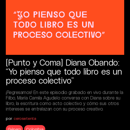
[Punto y Coma] Diana Obando:
“Yo pienso que todo libro es un
proceso colectivo”
¡Regresamos! En este episodio grabado en vivo durante la
Filbo, María Camila Agudelo conversa con Diana sobre su
libro, la escritura como acto colectivo y cómo sus otros
intereses se entrelazan con su proceso creativo.
por
cerosetenta
Género
Colombia