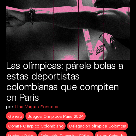
Las olímpicas: párele bolas a
estas deportistas
colombianas que compiten
en París
por
Lina Vargas Fonseca
Género
Juegos Olímpicos París 2024
Comité Olímpico Colombiano
Delegación olímpica Colombia
Mariana Pajón
Selección Femenina Fútbol
Linda Caicedo