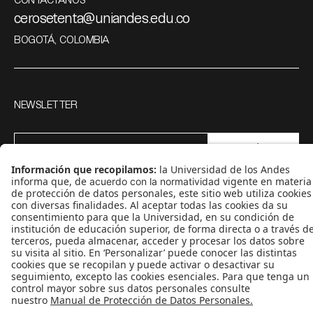
cerosetenta@uniandes.edu.co
BOGOTÁ, COLOMBIA
NEWSLETTER
Suscríbase