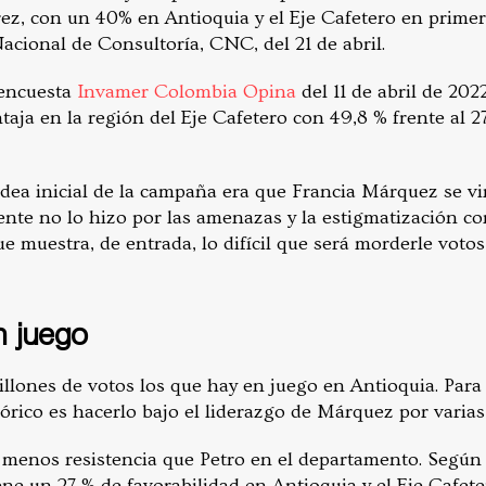
rez, con un 40% en Antioquia y el Eje Cafetero en primer
acional de Consultoría, CNC, del 21 de abril.
 encuesta
Invamer Colombia Opina
del 11 de abril de 202
taja en la región del Eje Cafetero con 49,8 % frente al 
idea inicial de la campaña era que Francia Márquez se vin
nte no lo hizo por las amenazas y la estigmatización con
ue muestra, de entrada, lo difícil que será morderle votos
n juego
llones de votos los que hay en juego en Antioquia. Para 
órico es hacerlo bajo el liderazgo de Márquez por varias
 menos resistencia que Petro en el departamento. Según
ne un 27 % de favorabilidad en Antioquia y el Eje Cafetero