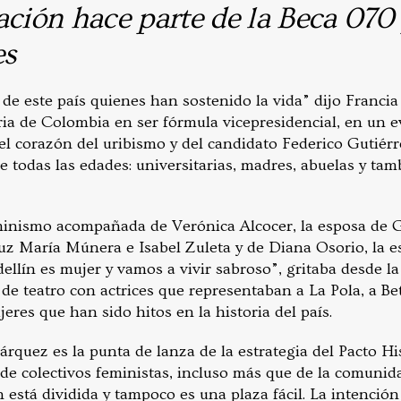
ación hace parte de la Beca 070
es
 de este país quienes han sostenido la vida” dijo Franci
ria de Colombia en ser fórmula vicepresidencial, en un e
el corazón del uribismo y del candidato Federico Gutiérr
 todas las edades: universitarias, madres, abuelas y ta
inismo acompañada de Verónica Alcocer, la esposa de Gu
Luz María Múnera e Isabel Zuleta y de Diana Osorio, la e
llín es mujer y vamos a vivir sabroso”, gritaba desde la
de teatro con actrices que representaban a La Pola, a Be
res que han sido hitos en la historia del país.
rquez es la punta de lanza de la estrategia del Pacto Hi
de colectivos feministas, incluso más que de la comunida
n está dividida y tampoco es una plaza fácil. La intenció