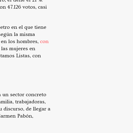
n 47.126 votos, casi
tro en el que tiene
 según la misma
do en los hombres,
con
 las mujeres en
stamos Listas, con
a un sector concreto
milia, trabajadoras,
u discurso, de llegar a
 Carmen Pabón,