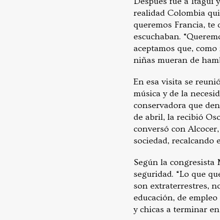
Después fue a Itagüí y 
realidad Colombia quie
queremos Francia, te 
escuchaban. “Queremos
aceptamos que, como 
niñas mueran de hamb
En esa visita se reuni
música y de la necesid
conservadora que denig
de abril, la recibió O
conversó con Alcocer,
sociedad, recalcando 
Según la congresista M
seguridad. “Lo que qu
son extraterrestres, n
educación, de empleo 
y chicas a terminar en