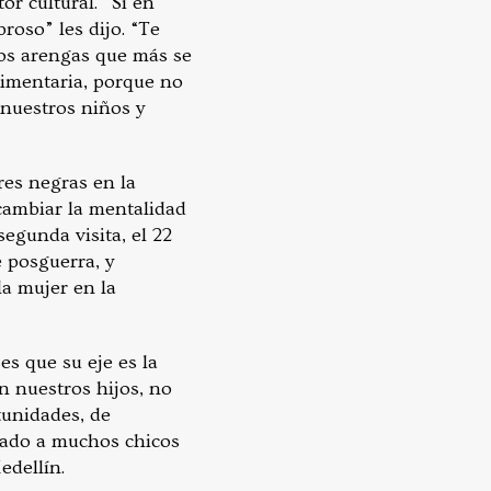
or cultural. “Si en
roso” les dijo. “Te
dos arengas que más se
limentaria, porque no
nuestros niños y
res negras en la
 cambiar la mentalidad
segunda visita, el 22
e posguerra, y
la mujer en la
s que su eje es la
n nuestros hijos, no
rtunidades, de
vado a muchos chicos
edellín.