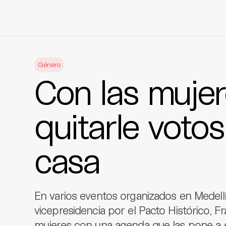
Skip
to
Género
content
Con las mujer
quitarle votos
casa
En varios eventos organizados en Medellín
vicepresidencia por el Pacto Histórico, Fr
mujeres con una agenda que las pone a e