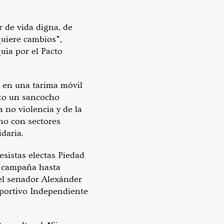
 de vida digna, de
quiere cambios”,
uia por el Pacto
ó en una tarima móvil
hizo un sancocho
a no violencia y de la
ano con sectores
daria.
esistas electas Piedad
a campaña hasta
 el senador Alexánder
eportivo Independiente