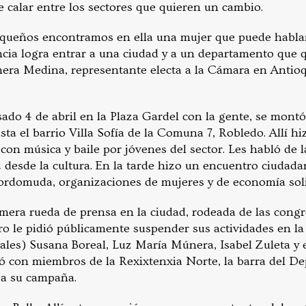
calar entre los sectores que quieren un cambio.
oqueños encontramos en ella una mujer que puede hablar
ancia logra entrar a una ciudad y a un departamento que 
ra Medina, representante electa a la Cámara en Antioq
ado 4 de abril en la Plaza Gardel con la gente, se mont
hasta el barrio Villa Sofía de la Comuna 7, Robledo. Allí 
 con música y baile por jóvenes del sector. Les habló de l
z desde la cultura. En la tarde hizo un encuentro ciudad
ordomuda, organizaciones de mujeres y de economía soli
imera rueda de prensa en la ciudad, rodeada de las congr
ro le pidió públicamente suspender sus actividades en l
ciales) Susana Boreal, Luz María Múnera, Isabel Zuleta y
ó con miembros de la Rexixtenxia Norte, la barra del D
 a su campaña.