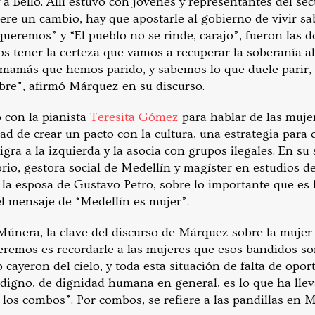
a Bello. Allí estuvo con jóvenes y representantes del sect
re un cambio, hay que apostarle al gobierno de vivir sab
queremos” y “El pueblo no se rinde, carajo”, fueron las 
 tener la certeza que vamos a recuperar la soberanía a
mamás que hemos parido, y sabemos lo que duele parir, 
re”, afirmó Márquez en su discurso.
ó con la pianista
Teresita Gómez
para hablar de las muje
ad de crear un pacto con la cultura, una estrategia para
ra a la izquierda y la asocia con grupos ilegales. En su 
sorio, gestora social de Medellín y magíster en estudios d
 la esposa de Gustavo Petro, sobre lo importante que es 
el mensaje de “Medellín es mujer”.
únera, la clave del discurso de Márquez sobre la mujer e
eremos es recordarle a las mujeres que esos bandidos so
o cayeron del cielo, y toda esta situación de falta de opo
digno, de dignidad humana en general, es lo que ha lle
 los combos”. Por combos, se refiere a las pandillas en M