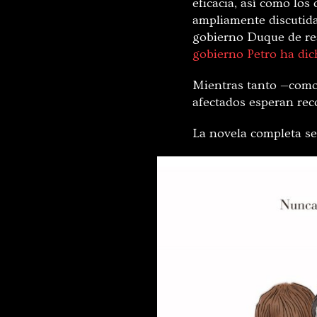
eficacia, así como lo
ampliamente discutid
gobierno Duque de re
gobierno Petro ha dich
Mientras tanto —com
afectados esperan rec
La novela completa s