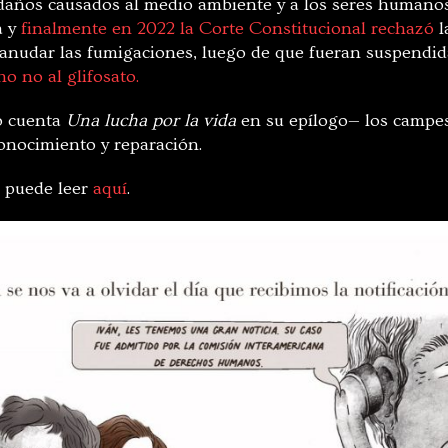
s daños causados al medio ambiente y a los seres humanos
a y
finalmente en 2022 la Corte Constitucional rechazó
l
anudar las fumigaciones, luego de que fueran suspendid
o no al glifosato.
o cuenta
Una lucha por la vida
en su epílogo— los campe
onocimiento y reparación.
e puede leer
aquí
.