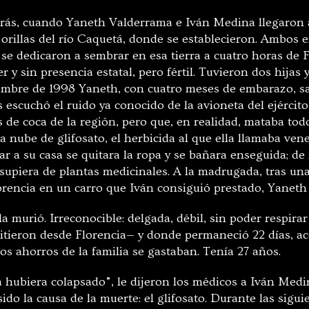
trás, cuando Yaneth Valderrama e Iván Medina llegaron 
 orillas del río Caquetá, donde se establecieron. Ambos 
 se dedicaron a sembrar en esa tierra a cuatro horas de 
r y sin presencia estatal, pero fértil. Tuvieron dos hijas 
embre de 1998 Yaneth, con cuatro meses de embarazo, sa
s escuchó el ruido ya conocido de la avioneta del ejércit
 de coca de la región, pero que, en realidad, mataba tod
a nube de glifosato, el herbicida al que ella llamaba ven
gar a su casa se quitara la ropa y se bañara enseguida; de
supiera de plantas medicinales. A la madrugada, tras un
lorencia en un carro que Iván consiguió prestado, Yaneth 
a murió. Irreconocible: delgada, débil, sin poder respirar
mitieron desde Florencia— y donde permaneció 22 días, 
os ahorros de la familia se gastaban. Tenía 27 años.
a hubiera colapsado”, le dijeron los médicos a Iván Medi
sido la causa de la muerte: el glifosato. Durante las sigu