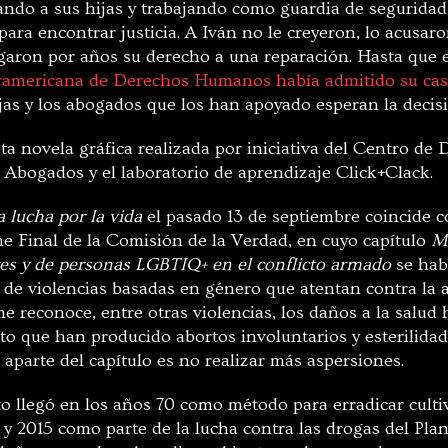
ando a sus hijas y trabajando como guardia de seguridad
ra encontrar justicia. A Iván no le creyeron, lo acusaro
garon por años su derecho a una reparación. Hasta que 
eramericana de Derechos Humanos había admitido su cas
hijas y los abogados que los han apoyado esperan la deci
sta novela gráfica realizada por iniciativa del Centro de
Abogados y el laboratorio de aprendizaje Click+Clack.
 lucha por la vida
el pasado 13 de septiembre coincide c
me Final de la Comisión de la Verdad, en cuyo capítulo
Mi
res y de personas LGBTIQ+ en el conflicto armado
se hab
o, de violencias basadas en género que atentan contra la
me reconoce, entre otras violencias, los daños a la salu
ato que han producido abortos involuntarios y esterilid
aparte del capítulo es no realizar más aspersiones.
o llegó en los años 70 como método para erradicar cultivo
 y 2015 como parte de la lucha contra las drogas del Pla