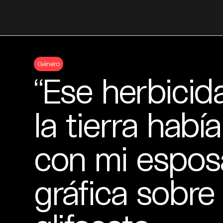
Skip
to
Género
content
“Ese herbicid
la tierra hab
con mi esposa
gráfica sobre