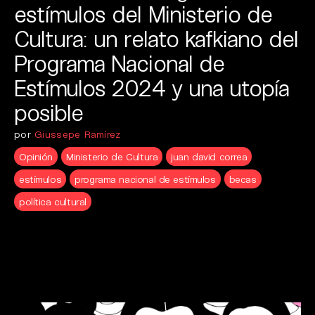
estímulos del Ministerio de
Cultura: un relato kafkiano del
Programa Nacional de
Estímulos 2024 y una utopía
posible
por
Giussepe Ramírez
Opinión
Ministerio de Cultura
juan david correa
estímulos
programa nacional de estímulos
becas
política cultural