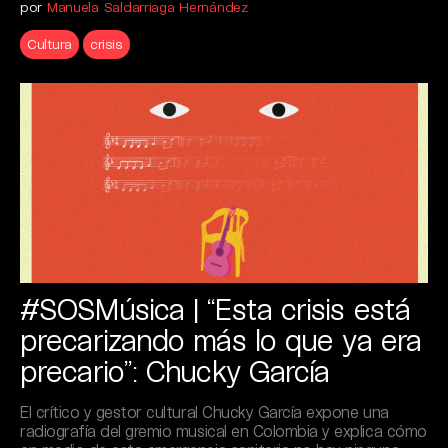
por
Manuela Saldarriaga Hernández
Cultura
crisis
#SOSMúsica | “Esta crisis está
precarizando más lo que ya era
precario”: Chucky García
El crítico y gestor cultural Chucky García expone una
radiografía del gremio musical en Colombia y explica cómo