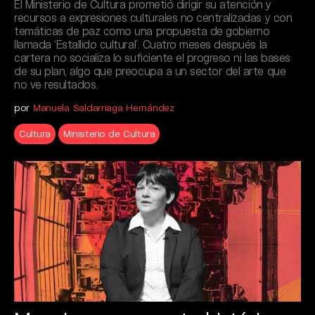
El Ministerio de Cultura prometió dirigir su atención y
recursos a expresiones culturales no centralizadas y con
temáticas de paz como una propuesta de gobierno
llamada ‘Estallido cultural’. Cuatro meses después la
cartera no socializa lo suficiente el progreso ni las bases
de su plan, algo que preocupa a un sector del arte que
no ve resultados.
por
Manuela Saldarriaga Hernández
Cultura
Ministerio de Cultura