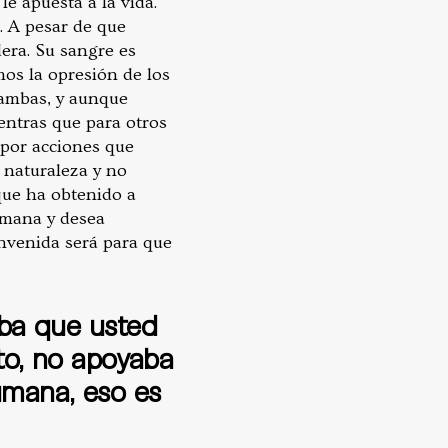
e apuesta a la vida.
. A pesar de que
era. Su sangre es
os la opresión de los
 ambas, y aunque
ntras que para otros
 por acciones que
 naturaleza y no
que ha obtenido a
umana y desea
envenida será para que
aba que usted
nto, no apoyaba
umana, eso es