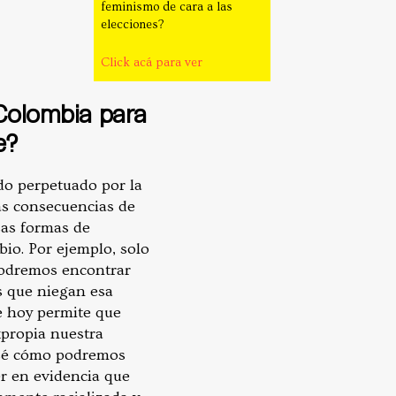
feminismo de cara a las
elecciones?
Click acá para ver
 Colombia para
e?
do perpetuado por la
las consecuencias de
sas formas de
io. Por ejemplo, solo
podremos encontrar
s que niegan esa
e hoy permite que
xpropia nuestra
o sé cómo podremos
r en evidencia que