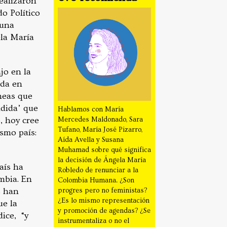
realizaron
o Político
 una
ela María
jo en la
ida en
neas que
ndida’ que
Hablamos con María
, hoy cree
Mercedes Maldonado, Sara
Tufano, María José Pizarro,
smo país:
Aída Avella y Susana
Muhamad sobre qué significa
la decisión de Ángela María
aís ha
Robledo de renunciar a la
mbia. En
Colombia Humana. ¿Son
s han
progres pero no feministas?
¿Es lo mismo representación
ue la
y promoción de agendas? ¿Se
ice, “y
instrumentaliza o no el