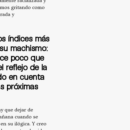
amente racializada y
remos gritando como
rrada y
os índices más
r su machismo:
hace poco que
 reflejo de la
do en cuenta
s próximas
ay que dejar de
mañana cuando se
en su ilógica. Y creo