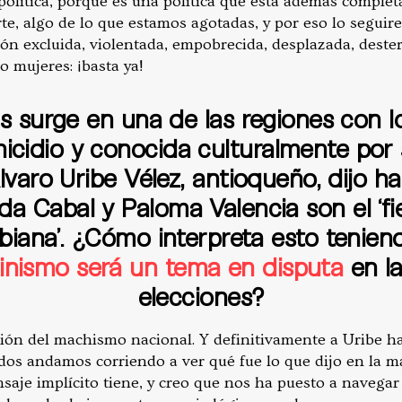
política, porque es una política que está además complet
e, algo de lo que estamos agotadas, y por eso lo segui
ón excluida, violentada, empobrecida, desplazada, deste
mujeres: ¡basta ya!
s surge en una de las regiones con l
nicidio y conocida culturalmente po
lvaro Uribe Vélez, antioqueño, dijo 
a Cabal y Paloma Valencia son el ‘fiel
biana’. ¿Cómo interpreta esto tenien
inismo será un tema en disputa
en la
elecciones?
sión del machismo nacional. Y definitivamente a Uribe h
odos andamos corriendo a ver qué fue lo que dijo en la 
saje implícito tiene, y creo que nos ha puesto a navegar 