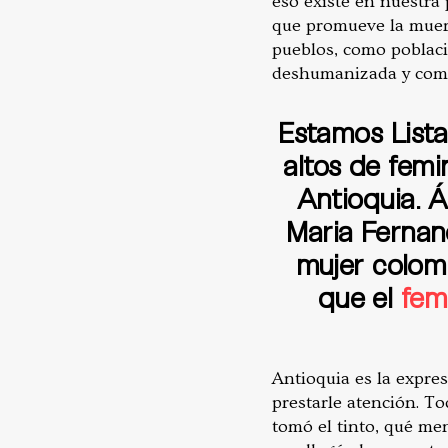
eso existe en nuestra 
que promueve la muert
pueblos, como poblaci
deshumanizada y como 
Estamos Lista
altos de femi
Antioquia. Á
Maria Fernand
mujer colom
que el
fem
Antioquia es la expre
prestarle atención. T
tomó el tinto, qué men