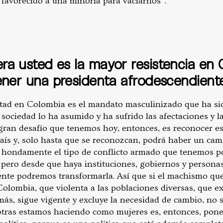
 favorecido a una minoría para vaciarnos”.
ra usted es la mayor resistencia en
ener una presidenta afrodescendient
ultad en Colombia es el mandato masculinizado que ha si
 sociedad lo ha asumido y ha sufrido las afectaciones y 
l gran desafío que tenemos hoy, entonces, es reconocer e
aís y, solo hasta que se reconozcan, podrá haber un camb
a hondamente el tipo de conflicto armado que tenemos 
 pero desde que haya instituciones, gobiernos y persona
mente podremos transformarla. Así que si el machismo qu
Colombia, que violenta a las poblaciones diversas, que e
ás, sigue vigente y excluye la necesidad de cambio, n
tras estamos haciendo como mujeres es, entonces, pone