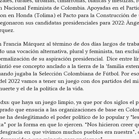
zales, rurales, urbanas, cimarronas, blancas y mestizas, 
 Nacional Feminista de Colombia. Apoyadas en el Partid
ron en Honda (Tolima) el Pacto para la Construcción de
pregonaron sus candidatas presidenciales para 2022: Áng
rquez.
 Francia Márquez al término de dos días largos de traba
 una vocación alternativa, plural y feminista, tan exclu
rmalización de su aspiración presidencial. Dice entre lí
ntió ese concepto anclado a la tierra de la ‘familia exte
cuando jugaba la Selección Colombiana de Fútbol. Por eso
 del 2022 vamos a tener un juego con dos partidos del mi
muerte y el de la política de la vida.
dxs: que haya un juego limpio, ya que por dos siglos el p
prado que ensucia a las organizaciones de base en Colo
e ha deslegitimado el poder político de lo popular y “le
a” por la forma en que lo ejercen. “Nos hicieron creer q
 desgracia en que vivimos muchos pueblos era nuestra”, d