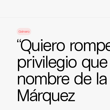
Skip
to
Género
content
“Quiero rompe
privilegio qu
nombre de la 
Márquez