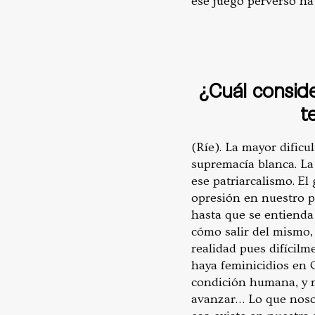
ese juego perverso ha
¿Cuál conside
t
(Ríe). La mayor dific
supremacía blanca. La
ese patriarcalismo. E
opresión en nuestro p
hasta que se entiend
cómo salir del mismo,
realidad pues difícil
haya feminicidios en 
condición humana, y m
avanzar… Lo que noso