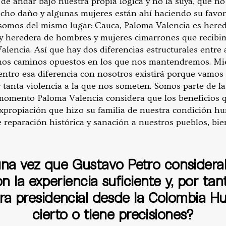
e andar bajo nuestra propia lógica y no la suya, que no l
cho daño y algunas mujeres están ahí haciendo su favor
somos del mismo lugar: Cauca, Paloma Valencia es hered
oy heredera de hombres y mujeres cimarrones que recibim
alencia. Así que hay dos diferencias estructurales entre
mos caminos opuestos en los que nos mantendremos. Mie
centro esa diferencia con nosotros existirá porque vamos
 tanta violencia a la que nos someten. Somos parte de la
momento Paloma Valencia considera que los beneficios 
expropiación que hizo su familia de nuestra condición h
e reparación histórica y sanación a nuestros pueblos, bi
una vez que Gustavo Petro consider
 la experiencia suficiente y, por ta
ra presidencial desde la Colombia H
cierto o tiene precisiones?