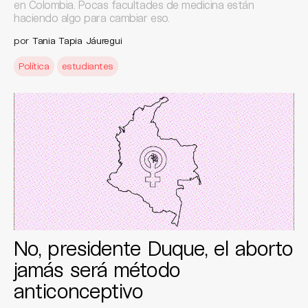
en Colombia. Pocas facultades de medicina están
haciendo algo para cambiar eso.
por
Tania Tapia Jáuregui
Política
estudiantes
No, presidente Duque, el aborto
jamás será método
anticonceptivo