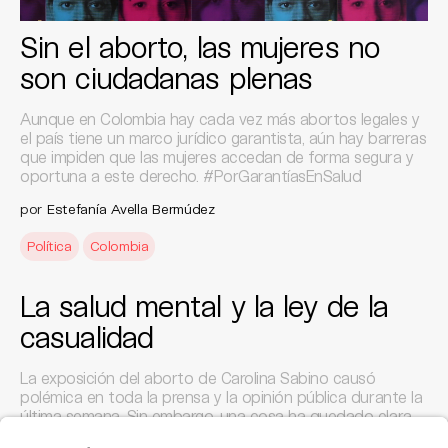
Sin el aborto, las mujeres no
son ciudadanas plenas
Aunque en Colombia hay cada vez más abortos legales y
el país tiene un marco jurídico garantista, aún hay barreras
que impiden que las mujeres accedan de forma segura y
oportuna a este derecho. #PorGarantíasEnSalud
por
Estefanía Avella Bermúdez
Política
Colombia
La salud mental y la ley de la
casualidad
La exposición del aborto de Carolina Sabino causó
polémica en toda la prensa y la opinión pública durante la
última semana. Sin embargo, una cosa ha quedado clara
frente a todas las dudas: la Fiscalía, en vez de revisar las