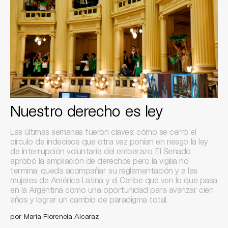
Nuestro derecho es ley
Las últimas semanas fueron claves: cómo se cerró el
círculo de indecisos que otra vez ponían en riesgo la ley
de interrupción voluntaria del embarazo. El Senado
aprobó la ampliación de derechos pero la vigilia no
termina: queda acompañar su reglamentación y a las
mujeres de América Latina y el Caribe que ven lo que pasa
en la Argentina como una oportunidad para avanzar cien
años y lograr un cambio de paradigma total.
por María Florencia Alcaraz