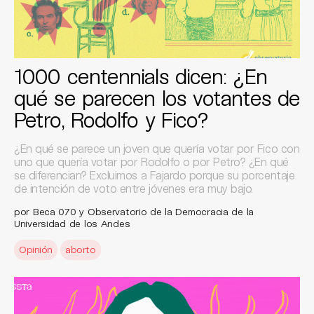
1000 centennials dicen: ¿En
qué se parecen los votantes de
Petro, Rodolfo y Fico?
¿En qué se parece un joven que quería votar por Fico con
uno que quería votar por Rodolfo o por Petro? ¿En qué
se diferencian? Excluimos a Fajardo porque su porcentaje
de intención de voto entre jóvenes era muy bajo.
por Beca 070 y Observatorio de la Democracia de la
Universidad de los Andes
Opinión
aborto