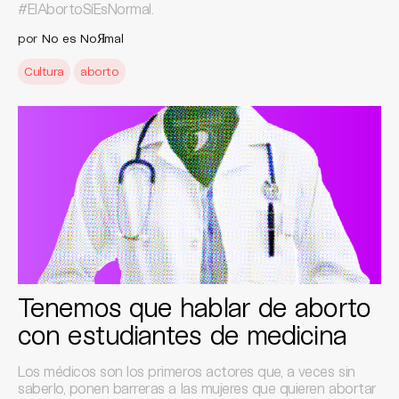
#ElAbortoSíEsNormal.
por
No es NoЯmal
Cultura
aborto
Tenemos que hablar de aborto
con estudiantes de medicina
Los médicos son los primeros actores que, a veces sin
saberlo, ponen barreras a las mujeres que quieren abortar