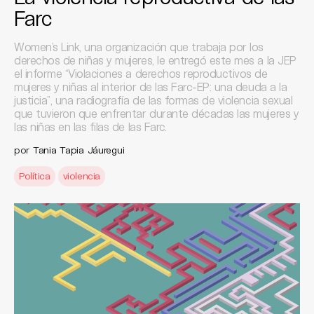
Farc
Women’s Link, una organización que trabaja por los
derechos de niñas y mujeres, le entregó este mes a la JEP
el informe “Violaciones a derechos reproductivos de
mujeres y niñas al interior de las Farc-EP: una deuda a la
justicia”, una radiografía de las formas de violencia sexual
que tuvieron que enfrentar durante décadas las mujeres y
las niñas en las filas de las Farc.
por
Tania Tapia Jáuregui
Política
violencia