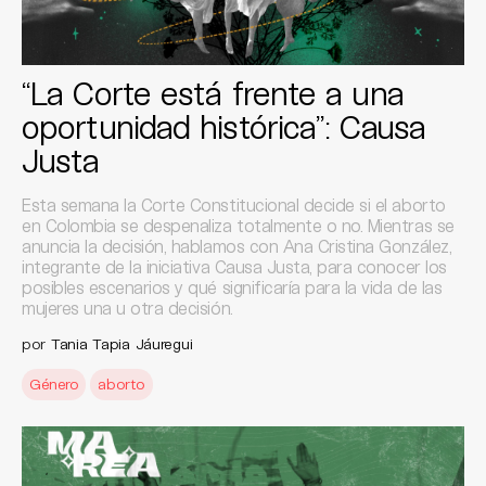
“La Corte está frente a una
oportunidad histórica”: Causa
Justa
Esta semana la Corte Constitucional decide si el aborto
en Colombia se despenaliza totalmente o no. Mientras se
anuncia la decisión, hablamos con Ana Cristina González,
integrante de la iniciativa Causa Justa, para conocer los
posibles escenarios y qué significaría para la vida de las
mujeres una u otra decisión.
por
Tania Tapia Jáuregui
Género
aborto