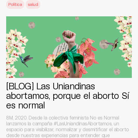
Política
salud
[BLOG] Las Uniandinas
abortamos, porque el aborto Sí
es normal
8M, 2020. Desde la colectiva feminista No es Normal
lanzamos la campaña #LasUniandinasAbortamos, un
espacio para visibilizar, normalizar y desmitificar el aborto
desde nuestras experiencias para entender que