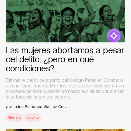
Las mujeres abortamos a pesar
del delito, ¿pero en qué
condiciones?
Eliminar el delito de aborto del Código Penal en Colombia
es una tarea urgente. Mientras eso ocurre, miles enfrentan
procesos penales o ponen en riesgo sus vidas por ejercer
la autonomía sobre sus cuerpos.
por Luisa Fernanda Gómez Cruz
Género
aborto