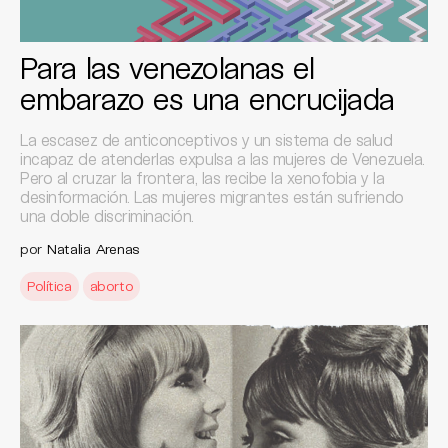
Para las venezolanas el
embarazo es una encrucijada
La escasez de anticonceptivos y un sistema de salud
incapaz de atenderlas expulsa a las mujeres de Venezuela.
Pero al cruzar la frontera, las recibe la xenofobia y la
desinformación. Las mujeres migrantes están sufriendo
una doble discriminación.
por
Natalia Arenas
Política
aborto