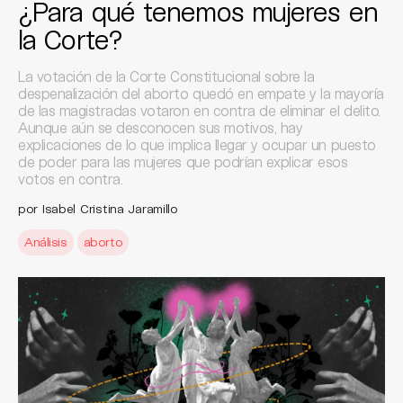
¿Para qué tenemos mujeres en
la Corte?
La votación de la Corte Constitucional sobre la
despenalización del aborto quedó en empate y la mayoría
de las magistradas votaron en contra de eliminar el delito.
Aunque aún se desconocen sus motivos, hay
explicaciones de lo que implica llegar y ocupar un puesto
de poder para las mujeres que podrían explicar esos
votos en contra.
por Isabel Cristina Jaramillo
Análisis
aborto