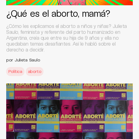
¿Qué es el aborto, mamá?
¿Cómo les explicamos el aborto a niños y niñas? Julieta
Saulo, feminista y referente del parto humanizado en
Argentina, creía que entre su hija de 9 años y ella no
quedaban temas desafiantes. Así le habló sobre el
derecho a decidir.
por Julieta Saulo
Política
aborto