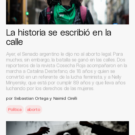
La historia se escribió en la
calle
Ayer, el Senado argentino le dijo no al aborto legal. Para
muchxs, sin embargo, la batalla se ganó en las calles. Dos
reporteros de la revista Cosecha Roja acompañaron en la
marcha a Catalina Destefano, de 18 años y quien se
convirtió en un referente de la lucha feminista, y a Nelly
Minyersky, que está por cumplir 89 años y que lleva años
luchando por los derechos de las mujeres.
por Sebastian Ortega y Naimid Cirelli
Política
aborto