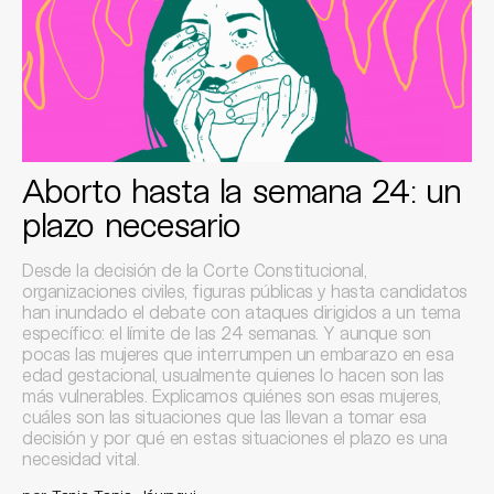
Aborto hasta la semana 24: un
plazo necesario
Desde la decisión de la Corte Constitucional,
organizaciones civiles, figuras públicas y hasta candidatos
han inundado el debate con ataques dirigidos a un tema
específico: el límite de las 24 semanas. Y aunque son
pocas las mujeres que interrumpen un embarazo en esa
edad gestacional, usualmente quienes lo hacen son las
más vulnerables. Explicamos quiénes son esas mujeres,
cuáles son las situaciones que las llevan a tomar esa
decisión y por qué en estas situaciones el plazo es una
necesidad vital.