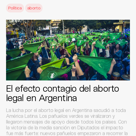
Política
aborto
El efecto contagio del aborto
legal en Argentina
La lucha por el aborto legal en Argentina sacudió a toda
América Latina. Los pañuelos verdes se viralizaron y
llegaron mensajes de apoyo desde todos los países. Con
la victoria de la media sanción en Diputados el impacto
fue más fuerte: nuevos pañuelos empezaron a recorrer la