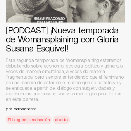
[PODCAST] ¡Nueva temporada
de Womansplaining con Gloria
Susana Esquivel!
Esta segunda temporada de Womansplaining estaremos
debatiendo sobre economía, ecología, política y género, a
veces de manera simultánea, a veces de manera
fragmentada, pero siempre entendiendo que el feminismo
es una manera de estar en el mundo que se construye y
se enriquece a partir del diálogo con subjetividades y
experiencias que buscan una vida más digna para todos
en este planeta.
por
cerosetenta
El blog de la redacción
aborto