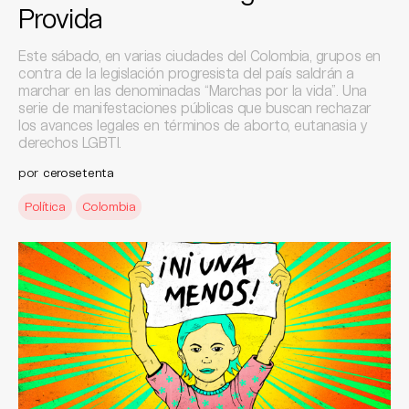
Provida
Este sábado, en varias ciudades del Colombia, grupos en
contra de la legislación progresista del país saldrán a
marchar en las denominadas “Marchas por la vida”. Una
serie de manifestaciones públicas que buscan rechazar
los avances legales en términos de aborto, eutanasia y
derechos LGBTI.
por
cerosetenta
Política
Colombia