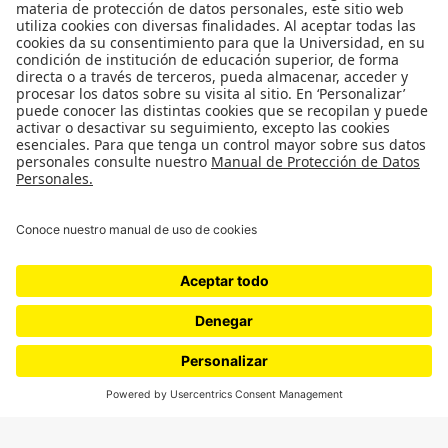
Proyectos 070
SÍGUENOS
¿Quieres escribir en 070?
CONTÁCTANOS
cerosetenta@uniandes.edu.co
BOGOTÁ, COLOMBIA
NEWSLETTER