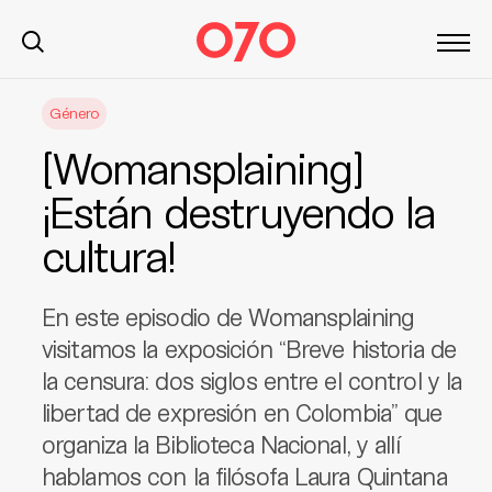
S
Género
k
i
[Womansplaining]
p
t
¡Están destruyendo la
o
cultura!
c
o
n
En este episodio de Womansplaining
t
visitamos la exposición “Breve historia de
e
la censura: dos siglos entre el control y la
n
t
libertad de expresión en Colombia” que
organiza la Biblioteca Nacional, y allí
hablamos con la filósofa Laura Quintana