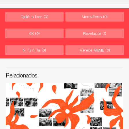
Ojalá lo lean
(0)
Maravilloso
(0)
KK
(0)
Revelador
(1)
Ni fú ni fá
(0)
Merece MEME
(0)
Relacionados