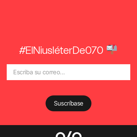
#ElNiusléterDe070
Suscríbase