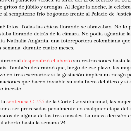
re gritos de júbilo y arengas. Al llegar la noche, la celeb
e al sempiterno frío bogotano frente al Palacio de Justici
é fotos. Todas las chicas llorando se abrazaban. No lo p
taba llorando detrás de la cámara. No podía aguantar l
ta Nathalia Angarita, una fotoreportera colombiana que 
da semana, durante cuatro meses.
titucional
despenalizó el aborto
sin restricciones hasta l
país. También determinó que, luego de ese plazo, las mu
o en tres escenarios: si la gestación implica un riesgo p
rmaciones que hacen inviable su vida fuera del útero y si
o incesto.
 la
sentencia C-355
de la Corte Constitucional, las muje
mor a ser procesadas penalmente en cualquier etapa del 
sitos de alguna de las tres causales. La nueva decisión 
al aborto hasta la semana 24.