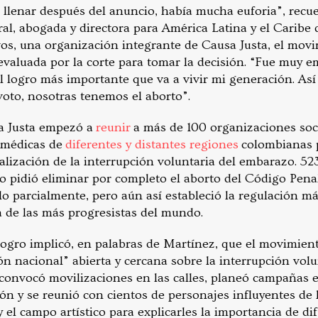
 llenar después del anuncio, había mucha euforia”, recu
al, abogada y directora para América Latina y el Caribe 
s, una organización integrante de Causa Justa, el movi
valuada por la corte para tomar la decisión. “Fue muy 
el logro más importante que va a vivir mi generación. As
voto, nosotras tenemos el aborto”.
sa Justa empezó a
reunir
a más de 100 organizaciones soci
y médicas de
diferentes y distantes regiones
colombianas p
galización de la interrupción voluntaria del embarazo. 523
o pidió eliminar por completo el aborto del Código Pena
o parcialmente, pero aún así estableció la regulación má
a de las más progresistas del mundo.
logro implicó, en palabras de Martínez, que el movimient
ón nacional” abierta y cercana sobre la interrupción vol
 convocó movilizaciones en las calles, planeó campañas e
 y se reunió con cientos de personajes influyentes de la
 y el campo artístico para explicarles la importancia de di