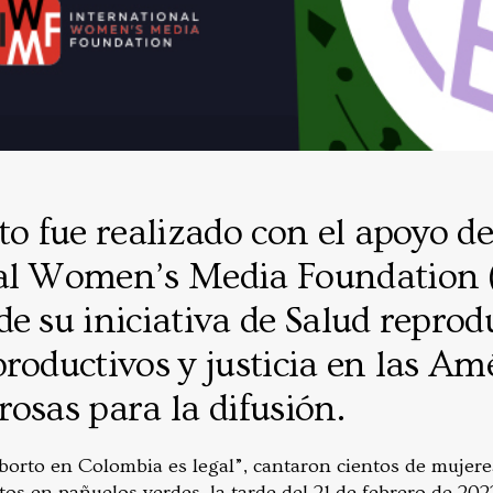
to fue realizado con el apoyo de
nal Women’s Media Foundation
e su iniciativa de Salud reprodu
roductivos y justicia en las Amé
osas para la difusión.
l aborto en Colombia es legal”, cantaron cientos de mujere
os en pañuelos verdes, la tarde del 21 de febrero de 20