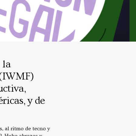
 la
 (IWMF)
ctiva,
ricas, y de
s, al ritmo de tecno y
22. Hubo abrazos y