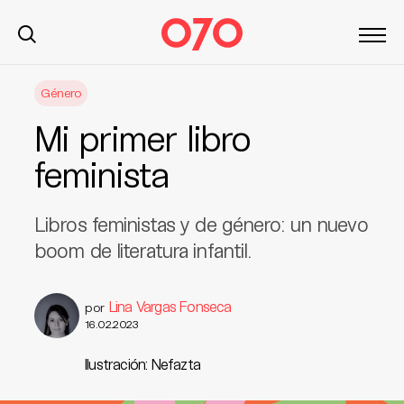
S
Género
k
i
Mi primer libro
p
t
feminista
o
c
Libros feministas y de género: un nuevo
o
n
boom de literatura infantil.
t
e
Lina Vargas Fonseca
por
n
16.02.2023
t
Ilustración: Nefazta