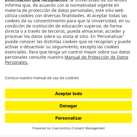
Proyectos 070
SÍGUENOS
¿Quieres escribir en 070?
CONTÁCTANOS
cerosetenta@uniandes.edu.co
BOGOTÁ, COLOMBIA
NEWSLETTER