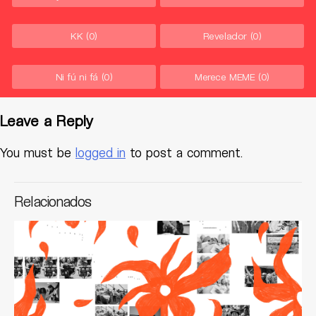
KK
(0)
Revelador
(0)
Ni fú ni fá
(0)
Merece MEME
(0)
Leave a Reply
You must be
logged in
to post a comment.
Relacionados