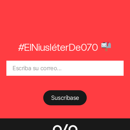
#ElNiusléterDe070
Suscríbase