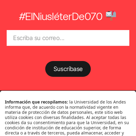
#ElNiusléterDe070
Suscríbase
Género