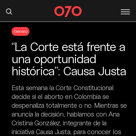
S
Género
k
i
“La Corte está frente a
p
t
una oportunidad
o
histórica”: Causa Justa
c
o
n
Esta semana la Corte Constitucional
t
decide si el aborto en Colombia se
e
despenaliza totalmente o no. Mientras se
n
t
anuncia la decisión, hablamos con Ana
Cristina González, integrante de la
iniciativa Causa Justa, para conocer los