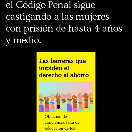
el Código Penal sigue
castigando a las mujeres
con prisión de hasta 4 años
y medio.
Las barreras que
impiden el
derecho al aborto
Objeción de
conciencia, falta de
educación de los