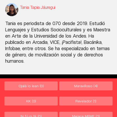
Tania Tapia Jáuregui
Tania es periodista de 070 desde 2019. Estudió
Lenguajes y Estudios Socioculturales y es Maestra
en Arte de la Universidad de los Andes. Ha
publicado en Arcadia, VICE, ¡Pacifista!, Bacánika,
Infobae, entre otros. Se ha especializado en temas
de género, de movilización social y de derechos
humanos.
Ojalá lo lean
(0)
Maravilloso
(4)
KK
(0)
Revelador
(1)
Ni fú ni fá
(0)
Merece MEME
(0)