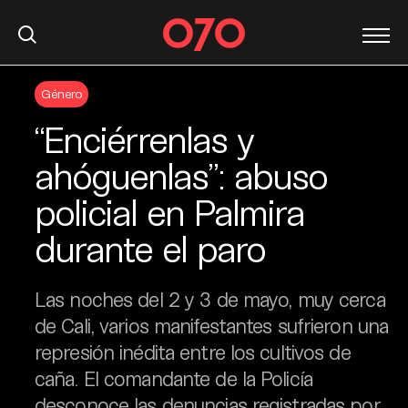
S
Género
k
i
“Enciérrenlas y
p
t
ahóguenlas”: abuso
o
policial en Palmira
c
o
durante el paro
n
t
e
Las noches del 2 y 3 de mayo, muy cerca
n
de Cali, varios manifestantes sufrieron una
t
represión inédita entre los cultivos de
caña. El comandante de la Policía
desconoce las denuncias registradas por