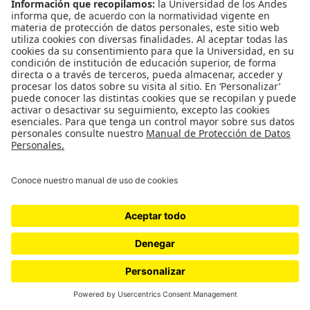
manifestaciones solo había policías uniformados
con chalecos reflectivos, pero luego enviaron al
Esmad. “Estaban tirando mucha piedra, entonces
decidimos cambiar el esquema”, contó Manrique.
Con toda la fuerza que había disponible, una
sección del Esmad con 22 hombres llegó al sitio.
“Nunca tuvimos
más Esmad, porque el resto
estaban en otro lado (en la zona más cercana al
aeropuerto). Esos 22 muchachos estuvieron
conmigo todos esos días de corrido. Cuatro días
duramos ahí”, dijo el coronel.
El Comité de Derechos Humanos, en su reporte
sobre la correlación de fuerzas, registró al menos
el doble de policías del Esmad. Juanita asegura que,
además del Esmad, había uniformados de la
policía, los mismos que las metieron a la fuerza a
una habitación del CAI junto al peaje.