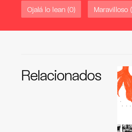
Ojalá lo lean
(0)
Maravilloso
Relacionados