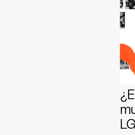
¿E
mu
LG