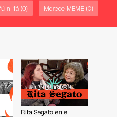
fú ni fá
(0)
Merece MEME
(0)
Rita Segato en el