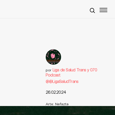
Liga de Salud Trans y 070
por
Podcast
@@LigaSaludTrans
26.02.2024
Arte: Nefazta