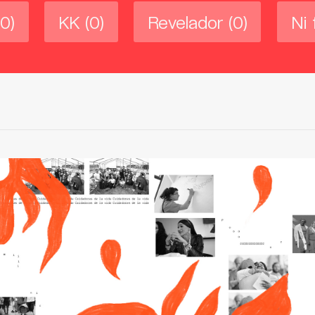
(0)
KK
(0)
Revelador
(0)
Ni 