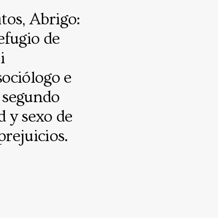
tos, Abrigo:
efugio de
i
ociólogo e
l segundo
d y sexo de
rejuicios.