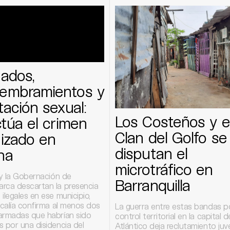
ados,
embramientos y
tación sexual:
Los Costeños y e
ctúa el crimen
Clan del Golfo se
izado en
disputan el
ha
microtráfico en
 y la Gobernación de
Barranquilla
rca descartan la presencia
ilegales en ese municipio,
scalía confirma al menos dos
La guerra entre estas bandas po
armadas que habrían sido
control territorial en la capital d
 por una disidencia del
Atlántico deja reclutamiento juve