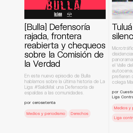
[Bulla] Defensoría
Tuluá,
rajada, frontera
silenc
reabierta y chequeos
Microtráfi
sobre la Comisión de
disidencia
panorama 
la Verdad
el Valle 
autocensur
En este nuevo episodio de Bulla
prefieren 
hablamos sobre la última historia de La
colega Ma
Liga: #SalióMal: una Defensoría de
por Cuesti
espaldas a las comunidades.
Liga Contra
por
cerosetenta
Medios y 
Medios y periodismo
Derechos
Liga contr