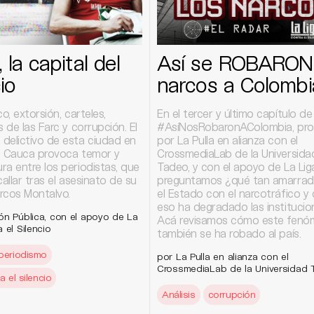
 la capital del
Así se ROBARON 
io
narcos a Colombi
co, extorsión, carteles,
En el tercer y último capítulo de
s de las Farc y corrupción. El
#AsíNosRobaronAColombia, pro
delictivo de esta ciudad en
por La Pulla en alianza con el
del Cauca provoca temor y
CrossmediaLab de la Universida
a entre los periodistas, que
Tadeo, y con el apoyo de La Lig
callar tras el asesinato de su
preguntamos ¿qué tan amarrad
rcos Montalvo.
el Estado con el narcotráfico 
eso ha degradado las instituci
ón Pública, con el apoyo de La
Acá revisamos cómo este fen
 el Silencio
también se ha robado al país.
periodismo
por La Pulla en alianza con el
CrossmediaLab de la Universidad
a el silencio
Análisis
corrupción