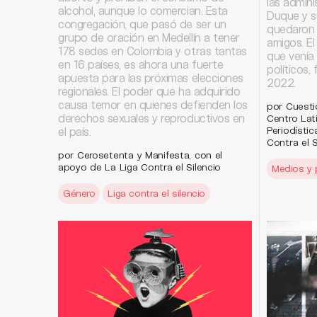
las admin
alcohol, aunque lo comercian. Esta
Duque y s
congregación, que pasó de ser un
quedaron 
grupo de oración en Medellín a tener
amigos. El
178 sedes en Colombia y otras tantas
que venía
en 16 países, es ahora una fuerte
políticos,
apuesta para las próximas elecciones
2022.
regionales. El poder que ha adquirido
causa temor en quienes defienden los
por Cuesti
derechos sexuales y reproductivos en
Centro Lat
Periodístic
el país.
Contra el S
por Cerosetenta y Manifesta, con el
apoyo de La Liga Contra el Silencio
Medios y 
Género
Liga contra el silencio