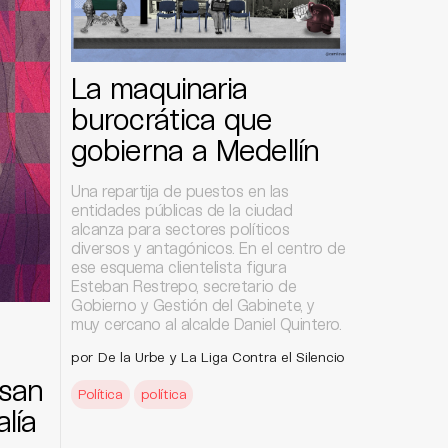
La maquinaria
burocrática que
gobierna a Medellín
Una repartija de puestos en las
entidades públicas de la ciudad
alcanza para sectores políticos
diversos y antagónicos. En el centro de
ese esquema clientelista figura
Esteban Restrepo, secretario de
Gobierno y Gestión del Gabinete, y
muy cercano al alcalde Daniel Quintero.
por De la Urbe y La Liga Contra el Silencio
san
Política
política
lía