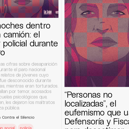
noches dentro
 camión: el
r policial durante
ro
tas cifras sobre desaparición
urante el paro nacional
relatos de jóvenes cuyo
fue desconocido durante
as, mientras eran torturados.
llan por temor, acosados
“Personas no
cuelas psicológicas que,
localizadas”, el
n, les dejaron los maltratos
za pública.
eufemismo que u
 Contra el Silencio
Defensoría y Fisca
ón social
policía