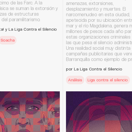
imo de las Farc. A la
amenazas, extorsiones,
física se suman la extorsión y
desplazamiento y muertes. El
zas de estructuras
narcomenudeo en esta ciudad,
del paramilitarismo.
apetecida por su ubicación entr
mar y el río Magdalena, genera m
ta! y La Liga Contra el Silencio
millones de pesos cada año par
estas organizaciones criminales
Soacha
las que pesa el silencio administr
Una realidad social muy distinta 
campañas publicitarias que ven
Barranquilla como ejemplo de pr
por La Liga Contra el Silencio
Análisis
Liga contra el silencio