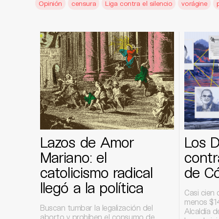
Opinión
censura
Liga contra el silencio
vorágine
Lazos de Amor
Los D
Mariano: el
contr
catolicismo radical
de C
llegó a la política
Casi cien 
menos $14
Buscan tumbar la legalización del
Alcaldía 
aborto y prohiben el consumo de