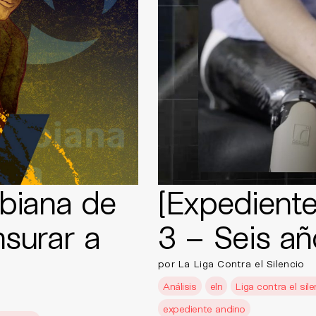
biana de
[Expediente
nsurar a
3 – Seis añ
por La Liga Contra el Silencio
Análisis
eln
Liga contra el sile
expediente andino