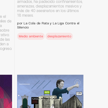
armados, ha padecido confinamientos,
amenazas, desplazamientos masivos y
más de 40 asesinatos en los últimos
18 meses.
e el
iles de
por La Cola de Rata y La Liga Contra el
a
Silencio
 sobre
ativo.
Medio ambiente
desplazamiento
de las
den a
ogreso.