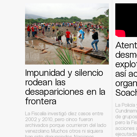
Atent
desm
explo
Impunidad y silencio
así a
rodean las
organ
desapariciones en la
Soac
frontera
La Policía
Cundinama
La Fiscalía investigó diez casos entre
de grupos 
2002 y 2010, pero cinco fueron
pero la Fi
archivados porque ocurrieron del lado
acciones 
venezolano. Muchos otros ni siquiera
ejecutadas
han sido denunciados. Naciones