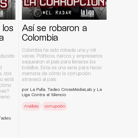
los
Así se robaron a
a
Colombia
Colombia ha sido robada una y mil
ducido
veces. Políticos, narcos y empresarios
saquearon el país para llenarse los
d
bolsillos. Esta es una serie para hacer
a, nos
memoria de cómo la corrupción
o está
atravesó al país.
y cómo
por La Pulla, Tadeo CrossMediaLab y La
ones?
Liga Contra el Silencio
ómeno
Análisis
corrupción
 Tadeo