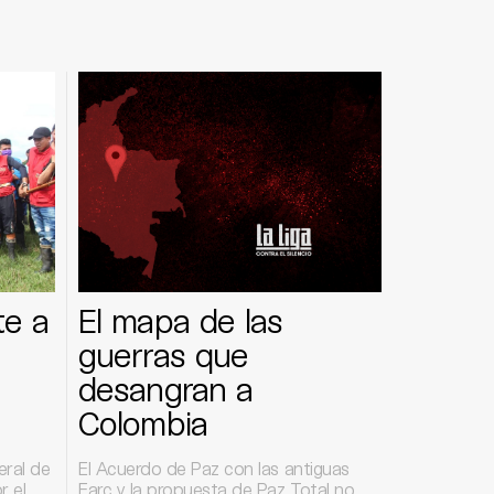
te a
El mapa de las
guerras que
desangran a
Colombia
ral de
El Acuerdo de Paz con las antiguas
r el
Farc y la propuesta de Paz Total no