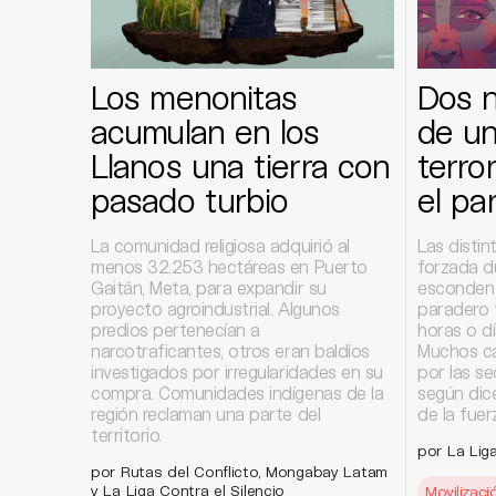
Los menonitas
Dos 
acumulan en los
de un
Llanos una tierra con
terro
pasado turbio
el pa
La comunidad religiosa adquirió al
Las distin
menos 32.253 hectáreas en Puerto
forzada d
Gaitán, Meta, para expandir su
esconden 
proyecto agroindustrial. Algunos
paradero 
predios pertenecían a
horas o dí
narcotraficantes, otros eran baldíos
Muchos ca
investigados por irregularidades en su
por las se
compra. Comunidades indígenas de la
según dice
región reclaman una parte del
de la fuer
territorio.
por La Liga
por Rutas del Conflicto, Mongabay Latam
y La Liga Contra el Silencio
Movilizaci