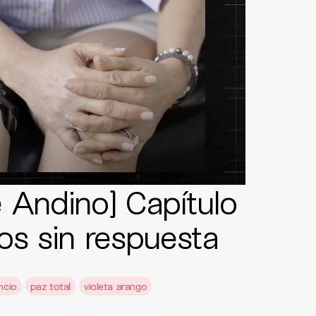
 Andino] Capítulo
os sin respuesta
ncio
paz total
violeta arango