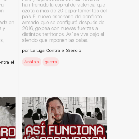
a,
han frenado la espiral de violencia que
on
azota a más de 20 departamentos del
país. El nuevo escenario del conflicto
zada en
armado, que se configuró después de
a y
2016, golpea con nuevas fuerzas a
distintos territorios. Así se vive bajo el
s,
silencio que imponen las balas.
por La Liga Contra el Silencio
Análisis
guerra
ntra el