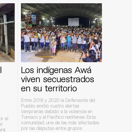
l
Los indígenas Awá
viven secuestrados
en su territorio
Entre 2018 y 2020 la Defensoría del
Pueblo emitió cuatro alertas
tempranas debido a la violencia en
Tumaco y el Pacífico nariñense. Esta
r el
comunidad, una de las más afectadas
el
por las disputas entre grupos
nil,