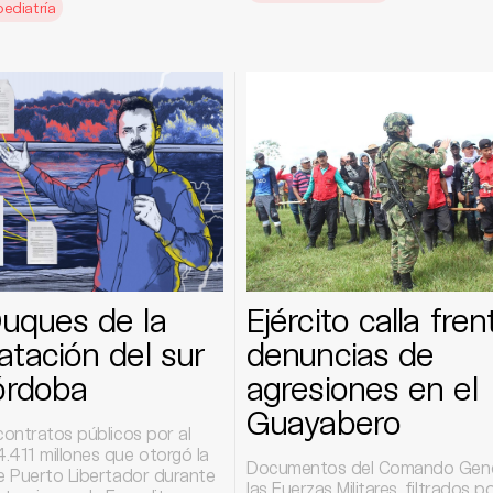
pediatría
uques de la
Ejército calla fren
atación del sur
denuncias de
órdoba
agresiones en el
Guayabero
contratos públicos por al
.411 millones que otorgó la
Documentos del Comando Gene
de Puerto Libertador durante
las Fuerzas Militares, filtrados po