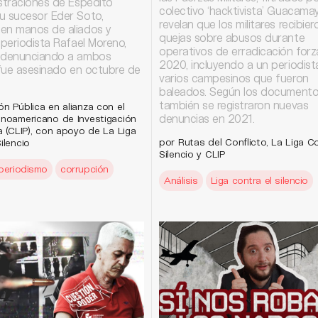
istraciones de Espedito
colectivo ‘hacktivista’ Guacamay
u sucesor Eder Soto,
revelan que los militares recibier
en manos de aliados y
quejas sobre abusos durante
 periodista Rafael Moreno,
operativos de erradicación for
 denunciando a ambos
2020, incluyendo a un periodist
 fue asesinado en octubre de
varios campesinos que fueron
baleados. Según los documento
también se registraron nuevas
ón Pública en alianza con el
denuncias en 2021.
inoamericano de Investigación
a (CLIP), con apoyo de La Liga
por Rutas del Conflicto, La Liga Co
ilencio
Silencio y CLIP
periodismo
corrupción
Análisis
Liga contra el silencio