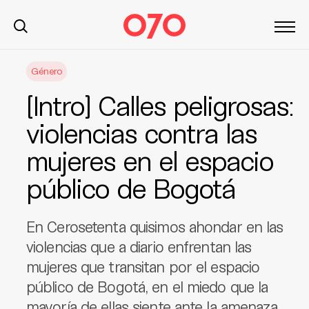
S
Género
k
i
[Intro] Calles peligrosas:
p
t
violencias contra las
o
mujeres en el espacio
c
o
público de Bogotá
n
t
e
En Cerosetenta quisimos ahondar en las
n
violencias que a diario enfrentan las
t
mujeres que transitan por el espacio
público de Bogotá, en el miedo que la
mayoría de ellas siente ante la amenaza