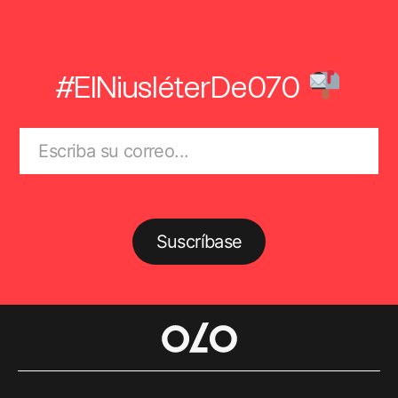
#ElNiusléterDe070
Suscríbase