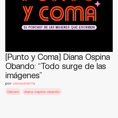
[Punto y Coma] Diana Ospina
Obando: “Todo surge de las
imágenes”
por
cerosetenta
Género
diana ospina obando