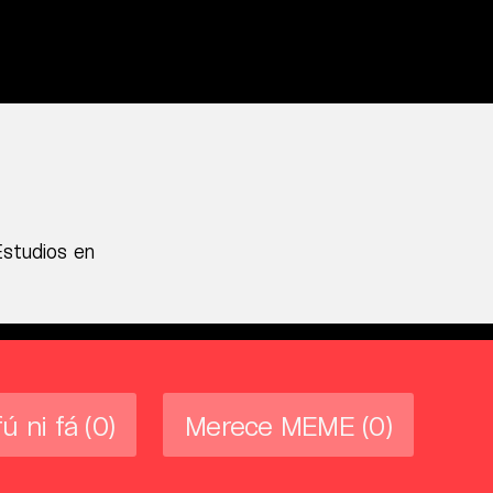
Estudios en
fú ni fá
(0)
Merece MEME
(0)