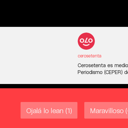
cerosetenta
Cerosetenta es medio
Periodismo (CEPER) de
Ojalá lo lean
(1)
Maravilloso