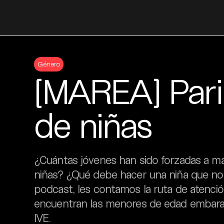
Skip
to
Género
content
[MAREA] Pari
de niñas
¿Cuántas jóvenes han sido forzadas a m
niñas? ¿Qué debe hacer una niña que no
podcast, les contamos la ruta de atención
encuentran las menores de edad embara
IVE.