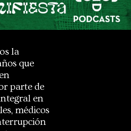
os la
años que
 en
or parte de
integral en
ales, médicos
interrupción