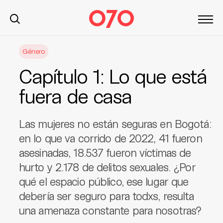
S
Género
k
i
Capítulo 1: Lo que está
p
t
fuera de casa
o
c
Las mujeres no están seguras en Bogotá:
o
n
en lo que va corrido de 2022, 41 fueron
t
asesinadas, 18.537 fueron víctimas de
e
hurto y 2.178 de delitos sexuales. ¿Por
n
qué el espacio público, ese lugar que
t
debería ser seguro para todxs, resulta
una amenaza constante para nosotras?