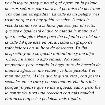
voy insegura porque no sé qué opera en la psique
de esos señores para darles el permiso de decirme:
‘Por qué tan arregladita’. La calle es un peligro y es
triste porque no hay quién se salve. Puedes ir
vestida como sea, a la hora que sea, por el sector
que sea e igual está el que te manda la mano o el
que te echa pito. Hace poco iba bajando en bici por
la calle 39 que está en obra. Había un grupo de
trabajadores en su hora de descanso. Yo iba
despacito y uno se quedó mirándome y me dijo:
‘Chao, mi amor’ o algo similar. No suelo
responder, pero cuando lo hago trato de hacerlo de
manera agresiva, me volteé y le hice pistola. Y el
man me gritó: ‘Así es que le gusta, rico’, con gestos
sexuales en su cara y en sus manos. Fue horrible
porque yo pensé que se iba a quedar sano, pero fue
lo contrario, tuvo una reacción con más maldad.
Entonces empecé a pedalear más rápido.