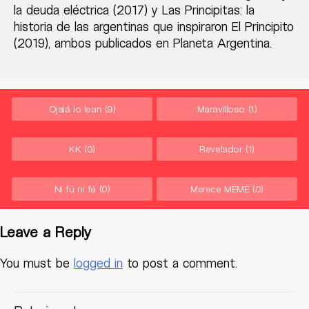
la deuda eléctrica (2017) y Las Principitas: la
historia de las argentinas que inspiraron El Principito
(2019), ambos publicados en Planeta Argentina.
Ojalá lo lean
(9)
Maravilloso
(1)
KK
(0)
Revelador
(1)
Ni fú ni fá
(0)
Merece MEME
(0)
Leave a Reply
You must be
logged in
to post a comment.