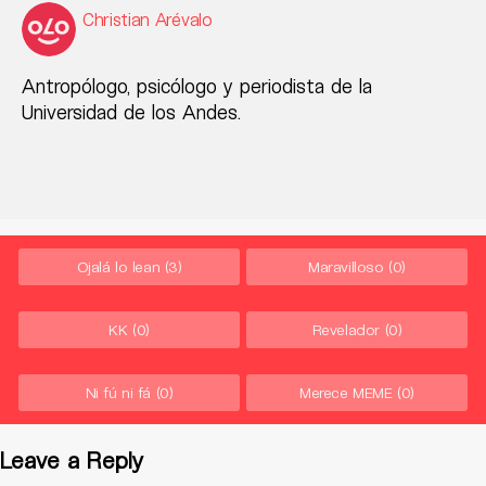
Christian Arévalo
Antropólogo, psicólogo y periodista de la
Universidad de los Andes.
Ojalá lo lean
(3)
Maravilloso
(0)
KK
(0)
Revelador
(0)
Ni fú ni fá
(0)
Merece MEME
(0)
Leave a Reply