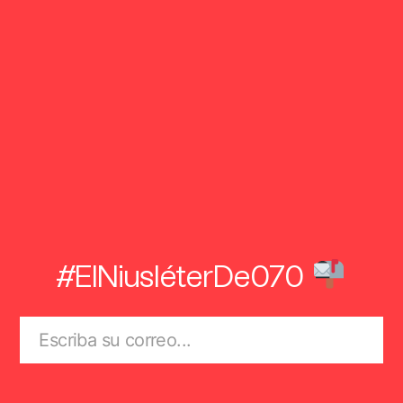
#ElNiusléterDe070