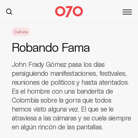
S
Cultura
k
i
Robando Fama
p
t
o
John Frady Gómez pasa los días
c
persiguiendo manifestaciones, festivales,
o
reuniones de políticos y hasta atentados.
n
Es el hombre con una banderita de
t
Colombia sobre la gorra que todos
e
n
hemos visto alguna vez. El que se le
t
atraviesa a las cámaras y se cuela siempre
en algún rincón de las pantallas.