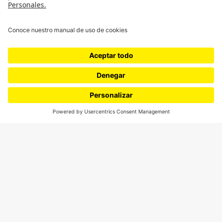
¿Quiénes somos?
Podcasts
Ediciones especiales
Proyectos 070
SÍGUENOS
¿Quieres escribir en 070?
CONTÁCTANOS
cerosetenta@uniandes.edu.co
BOGOTÁ, COLOMBIA