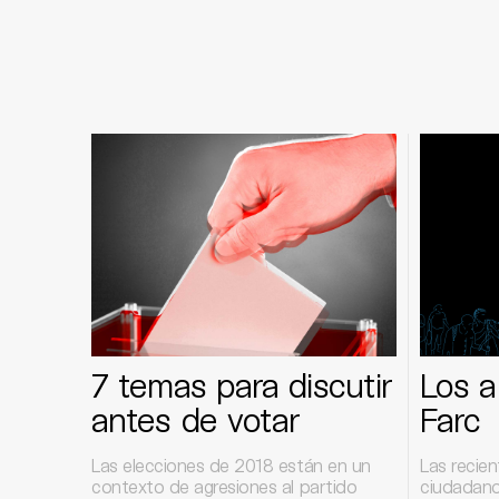
7 temas para discutir
Los a
antes de votar
Farc
Las elecciones de 2018 están en un
Las recie
contexto de agresiones al partido
ciudadano