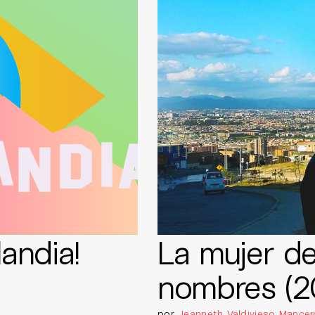
landia!
La mujer de
nombres (2
por
Jeanneth Valdivieso Mancer