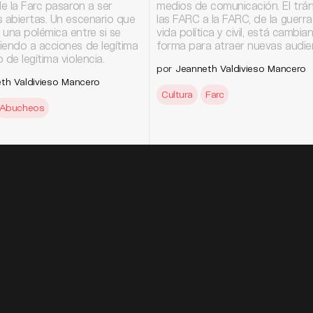
de la Farc pasaron a ser
medios de comunicación. El trán
s abiertas. Un escenario que
las FARC a la FARC, de la guerra
 una polémica entre si se
vida política y civil, está cambia
iendo a acciones de legítima
forma para atraer nuevas audien
 de legítima violencia.
por
Jeanneth Valdivieso Mancero
th Valdivieso Mancero
Cultura
Farc
Abucheos