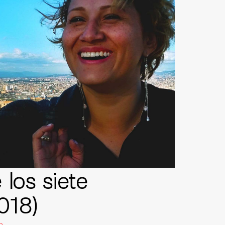
 los siete
018)
o