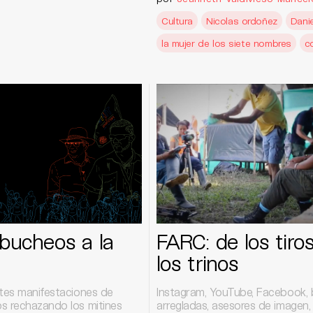
Cultura
Nicolas ordoñez
Danie
la mujer de los siete nombres
c
bucheos a la
FARC: de los tiro
los trinos
ntes manifestaciones de
Instagram, YouTube, Facebook,
s rechazando los mitines
arregladas, asesores de imagen,