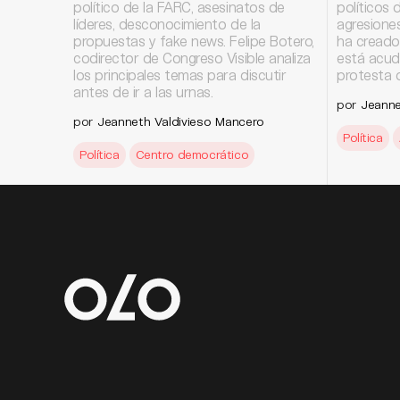
político de la FARC, asesinatos de
políticos 
líderes, desconocimiento de la
agresione
propuestas y fake news. Felipe Botero,
ha creado
codirector de Congreso Visible analiza
está acud
los principales temas para discutir
protesta o
antes de ir a las urnas.
por
Jeanne
por
Jeanneth Valdivieso Mancero
Política
Política
Centro democrático