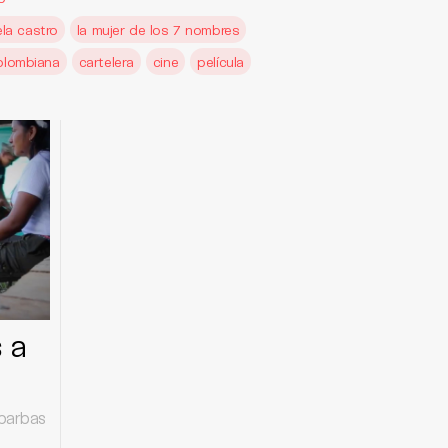
la castro
la mujer de los 7 nombres
olombiana
cartelera
cine
película
s a
 barbas