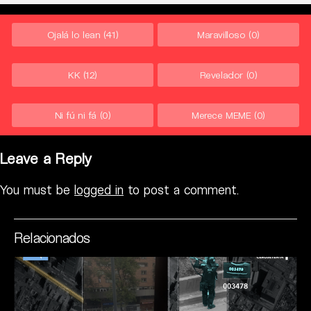
Ojalá lo lean
(41)
Maravilloso
(0)
KK
(12)
Revelador
(0)
Ni fú ni fá
(0)
Merece MEME
(0)
Leave a Reply
You must be
logged in
to post a comment.
Relacionados