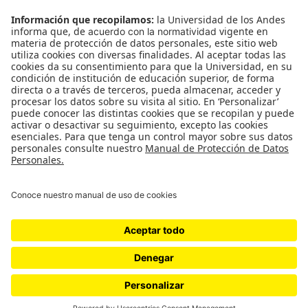
Cultura
Medio ambiente
Medios y periodismo
Ciudad
Movilización social
¿Quiénes somos?
Podcasts
Ediciones especiales
Proyectos 070
SÍGUENOS