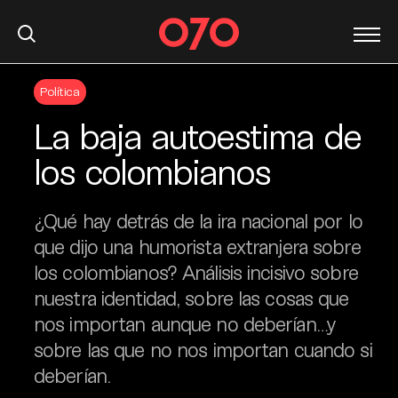
S
Política
k
i
La baja autoestima de
p
t
los colombianos
o
c
¿Qué hay detrás de la ira nacional por lo
o
n
que dijo una humorista extranjera sobre
t
los colombianos? Análisis incisivo sobre
e
nuestra identidad, sobre las cosas que
n
nos importan aunque no deberían…y
t
sobre las que no nos importan cuando si
deberían.