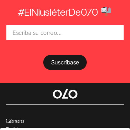
#ElNiusléterDe070
Suscríbase
Género
Política