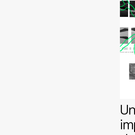
Un
im