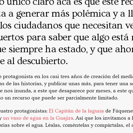
o único claro acá es que este re
a a generar más polémica y a l
los ciudadanos que necesitan ve
ertos para saber que algo está 
ue siempre ha estado, y que ah
 al descubierto.
 protagonista en los casi tres años de creación del medi
s de las historias, y publicar unas más, para tener una 
 que nos inunda, a este que desaparece por meses, a este
 un recurso que puede ser parcialmente limitado.
cuatro protagonistas:
El Capitán de la laguna
de Fúquene
y
un vaso de agua en la Guajira
. Así que los invitamos a 
rias sobre el agua. Léalas, coméntelas y compártalas, el 