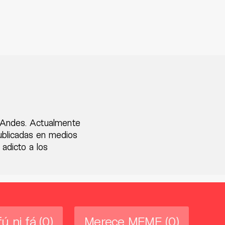
s Andes. Actualmente
publicadas en medios
 adicto a los
fú ni fá
(0)
Merece MEME
(0)