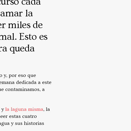
curso cada
lamar la
r miles de
mal. Esto es
ora queda
o y, por eso que
semana dedicada a este
 que contaminamos, a
 y
la laguna misma
, la
leer estas cuatro
agua y sus historias