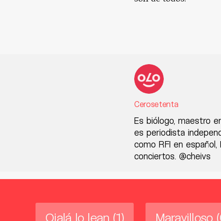
Cerosetenta
Es biólogo, maestro e
es periodista indepen
como RFI en español, R
conciertos. @cheivs
Ojalá lo lean
(1)
Maravilloso
(