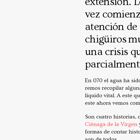
extensión. L
vez comienz
atención de 
chigüiros mu
una crisis q
parcialmente
En 070 el agua ha sido
remos recopilar alguna
líquido vital. A este
este ahora vemos como
Son cuatro historias, 
Ciénaga de la Virgen
formas de contar histo
son de todos.