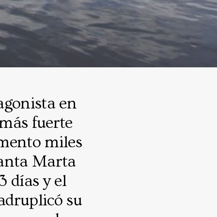
agonista en
 más fuerte
omento miles
Santa Marta
 días y el
adruplicó su