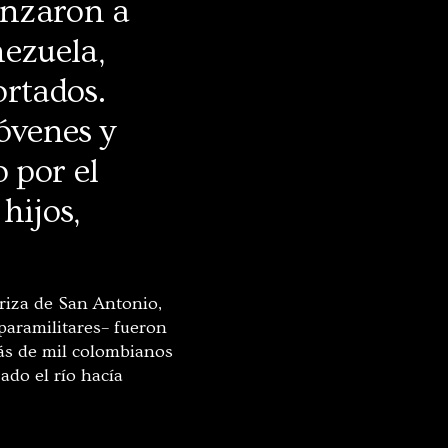
enzaron a
nezuela,
rtados.
óvenes y
o por el
hijos,
riza de San Antonio,
paramilitares– fueron
más de mil colombianos
ado el río hacía