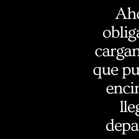
Aho
oblig
cargan
que pu
enci
ll
depa