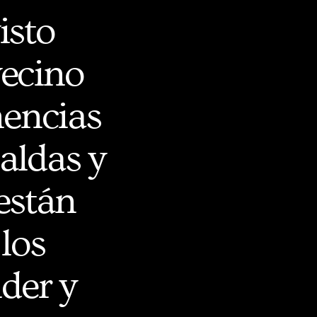
isto
vecino
nencias
aldas y
están
los
der y