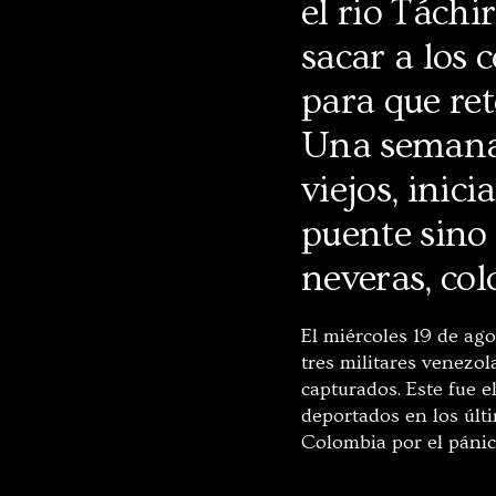
el rio Tách
sacar a los 
para que re
Una semana 
viejos, inici
puente sino 
neveras, co
El miércoles 19 de ag
tres militares venezo
capturados. Este fue 
deportados en los últ
Colombia por el pánic