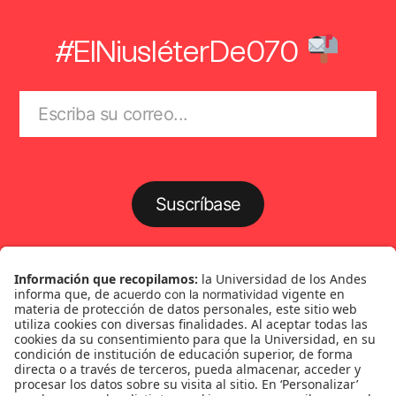
#ElNiusléterDe070
Suscríbase
Género