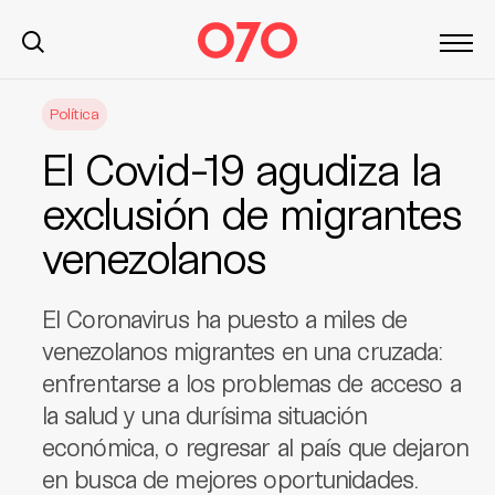
S
Política
k
i
El Covid-19 agudiza la
p
t
exclusión de migrantes
o
venezolanos
c
o
n
El Coronavirus ha puesto a miles de
t
venezolanos migrantes en una cruzada:
e
enfrentarse a los problemas de acceso a
n
t
la salud y una durísima situación
económica, o regresar al país que dejaron
en busca de mejores oportunidades.