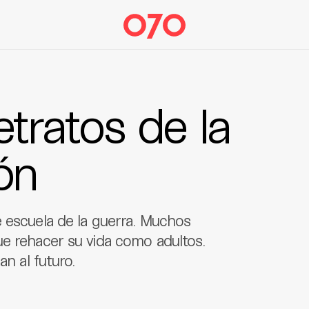
retratos de la
ón
e escuela de la guerra. Muchos
ue rehacer su vida como adultos.
an al futuro.