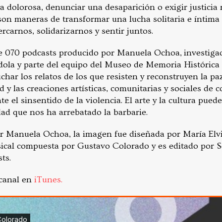
 dolorosa, denunciar una desaparición o exigir justicia 
s son maneras de transformar una lucha solitaria e íntima 
ercarnos, solidarizarnos y sentir juntos
.
e 070 podcasts producido por Manuela Ochoa, investigado
ola y parte del equipo del Museo de Memoria Histórica
har los relatos de los que resisten y reconstruyen la pa
ad y las creaciones artísticas, comunitarias y sociales de
te el sinsentido de la violencia.
El arte y la cultura pued
ad que nos ha arrebatado la barbarie.
r Manuela Ochoa, la imagen fue diseñada por María Elvi
sical compuesta por Gustavo Colorado y es editado por S
ts.
 canal en
iTunes.