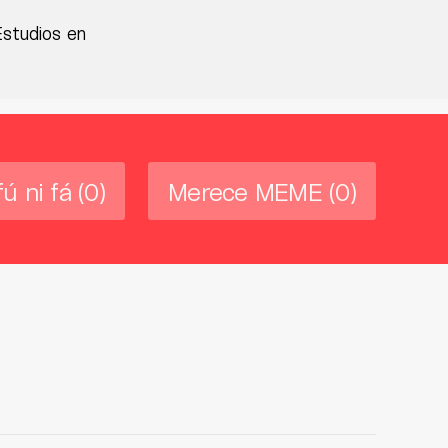
Estudios en
fú ni fá
(0)
Merece MEME
(0)