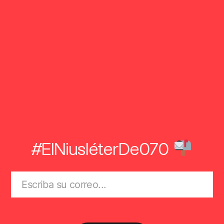
#ElNiusléterDe070