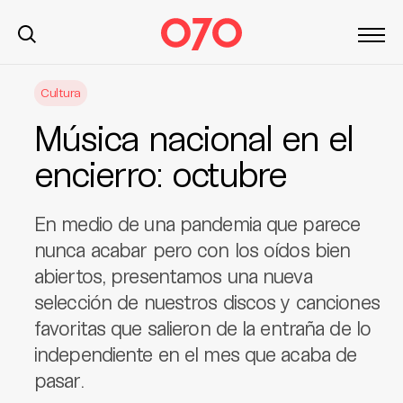
S
Cultura
k
i
Música nacional en el
p
t
encierro: octubre
o
c
En medio de una pandemia que parece
o
n
nunca acabar pero con los oídos bien
t
abiertos, presentamos una nueva
e
selección de nuestros discos y canciones
n
favoritas que salieron de la entraña de lo
t
independiente en el mes que acaba de
pasar.