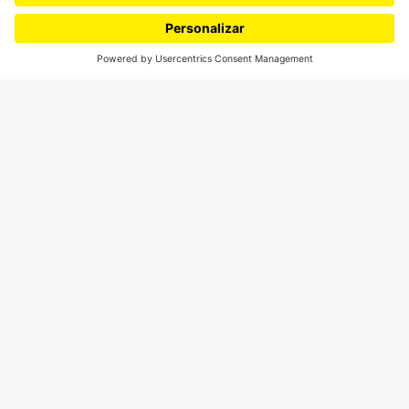
¿Quiénes somos?
Podcasts
Ediciones especiales
Proyectos 070
SÍGUENOS
¿Quieres escribir en 070?
CONTÁCTANOS
cerosetenta@uniandes.edu.co
BOGOTÁ, COLOMBIA