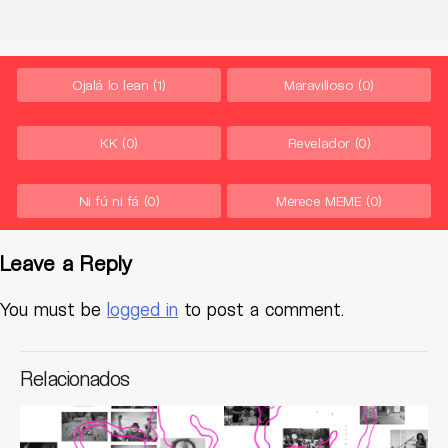
Ojalá lo lean
(1)
Maravilloso
(0)
KK
(0)
Revelador
(0)
Ni fú ni fá
(0)
Merece MEME
(0)
Leave a Reply
You must be
logged in
to post a comment.
Relacionados