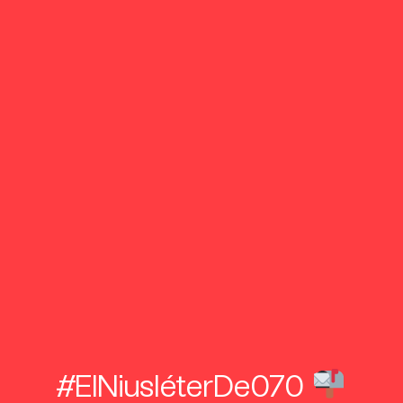
#ElNiusléterDe070