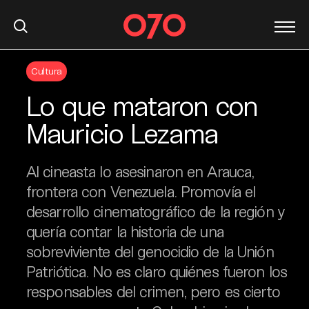
S
Cultura
k
i
Lo que mataron con
p
t
Mauricio Lezama
o
c
Al cineasta lo asesinaron en Arauca,
o
n
frontera con Venezuela. Promovía el
t
desarrollo cinematográfico de la región y
e
quería contar la historia de una
n
sobreviviente del genocidio de la Unión
t
Patriótica. No es claro quiénes fueron los
responsables del crimen, pero es cierto