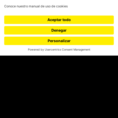
Medios y periodismo
Ciudad
Movilización social
¿Quiénes somos?
Podcasts
Ediciones especiales
Proyectos 070
SÍGUENOS