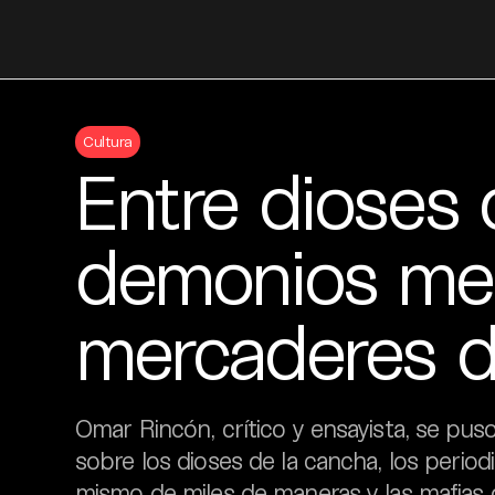
Skip
to
Cultura
content
Entre dioses 
demonios med
mercaderes 
Omar Rincón, crítico y ensayista, se pus
sobre los dioses de la cancha, los periodi
mismo de miles de maneras y las mafias d