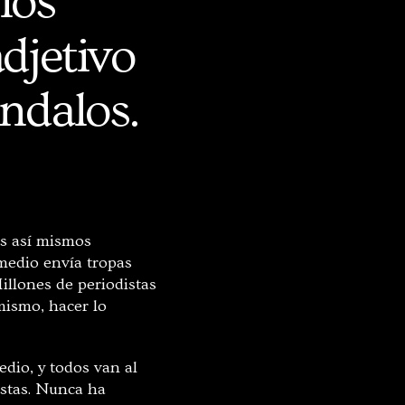
los
djetivo
ándalos.
os así mismos
 medio envía tropas
illones de periodistas
 mismo, hacer lo
dio, y todos van al
istas. Nunca ha