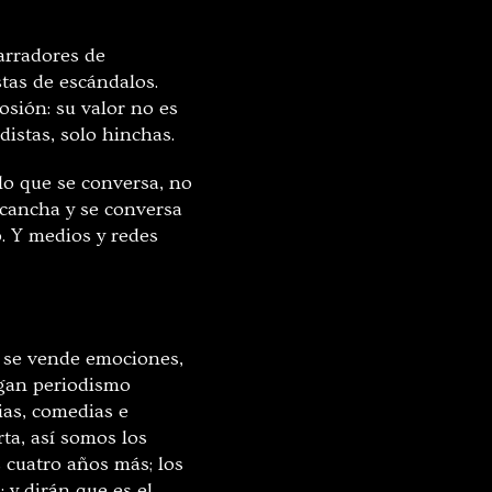
arradores de
stas de escándalos.
osión: su valor no es
distas, solo hinchas.
 lo que se conversa, no
 cancha y se conversa
. Y medios y redes
, se vende emociones,
agan periodismo
ias, comedias e
ta, así somos los
s cuatro años más; los
 y dirán que es el