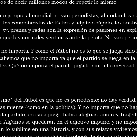
s de decir: millones modos de repetir lo mismo.
smo porque al mundial no van periodistas, abundan los n
los comentaristas de táctica y adjetivo rápido, los anali
, tv, prensa y redes son la expresión de pasiones en expl
lo que los normales sentimos ante la pelota. No van perio
 no importa. Y como el fútbol no es lo que se juega sino
sabemos que no importa ya que el partido se juega en la
des. Qué no importa el partido jugado sino el conversado
dismo” del fútbol es que no es periodismo: no hay verdad
ás miente (como en la política). Y no importa que no h
da partido, en cada juego habrá alegrías, amores, traged
r. Algunos se quedaran en el adjetivo impune, y no impor
n lo sublime en una historia, y con sus relatos viviremo
redes: leerán lo que digan facebook, twiter e instragram: