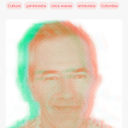
Cultura
çentrevista
circa waves
entrevista
Colombia