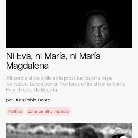
Ni Eva, ni María, ni María
Magdalena
Allí donde el día a día es la prostitución, una mujer
transexual busca borrar fronteras entre el barrio Santa
Fe y el resto de Bogotá.
por
Juan Pablo Conto
Política
Zona de alto impacto