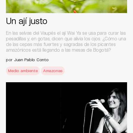
Un ají justo
En las selvas del Vaupés el ají Wai Ya se usa para curar las
pesadillas y, en gotas, dicen que alivia los ojos. ¿Cómo una
de las cepas más fuertes y sagradas de los picantes
amazónicos está llegando a las mesas de Bogotá?
por
Juan Pablo Conto
Medio ambiente
Amazonas