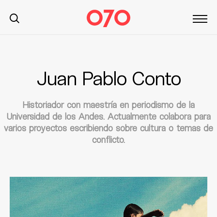
Juan Pablo Conto
S
k
i
Historiador con maestría en periodismo de la
p
Universidad de los Andes. Actualmente colabora para
t
varios proyectos escribiendo sobre cultura o temas de
o
conflicto.
c
o
n
t
e
n
t