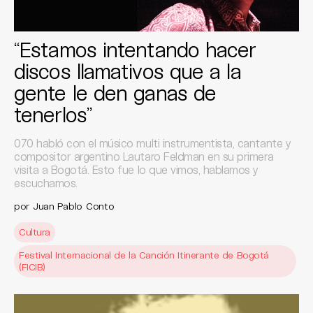
“Estamos intentando hacer
discos llamativos que a la
gente le den ganas de
tenerlos”
070 habló con el músico multi instrumentista, cantante y
compositor argentino Lautaro Feldman en su primera
visita a Bogotá. Esto fue lo que vimos, hablamos y
escuchamos.
por
Juan Pablo Conto
Cultura
Festival Internacional de la Canción Itinerante de Bogotá
(FICIB)