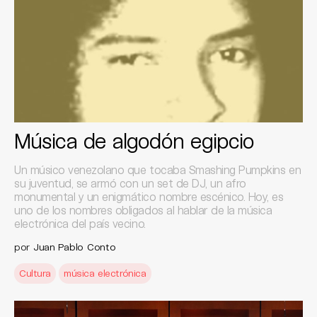
Música de algodón egipcio
Un músico venezolano que tocaba Smashing Pumpkins en
su juventud, se armó con un set de DJ, un afro
monumental y un enigmático nombre escénico. Hoy, es
uno de los nombres obligados al hablar de la música
electrónica del país vecino.
por
Juan Pablo Conto
Cultura
música electrónica