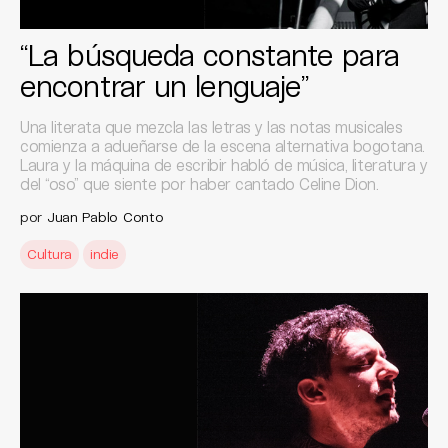
“La búsqueda constante para
encontrar un lenguaje”
Una literata que mezcla las letras y las notas musicales
comienza a adueñarse de la escena alternativa bogotana.
Laura y la máquina de escribir habló de música, literatura y
del “oso” que siente por haber cantado Celine Dion.
por
Juan Pablo Conto
Cultura
indie