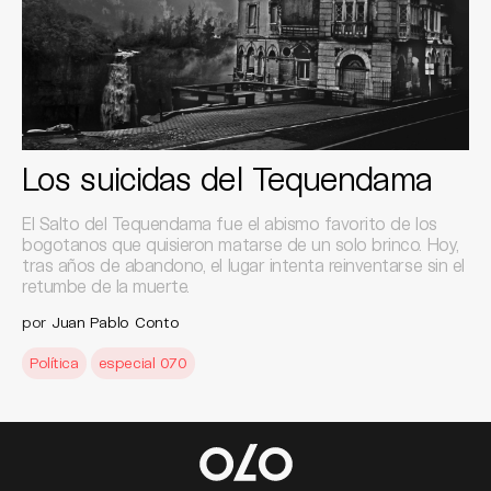
Los suicidas del Tequendama
El Salto del Tequendama fue el abismo favorito de los
bogotanos que quisieron matarse de un solo brinco. Hoy,
tras años de abandono, el lugar intenta reinventarse sin el
retumbe de la muerte.
por
Juan Pablo Conto
Política
especial 070