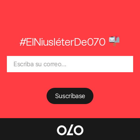
#ElNiusléterDe070
Suscríbase