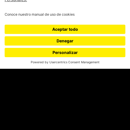
SÍGUENOS
¿Quieres escribir en 070?
CONTÁCTANOS
cerosetenta@uniandes.edu.co
BOGOTÁ, COLOMBIA
NEWSLETTER
Suscríbase