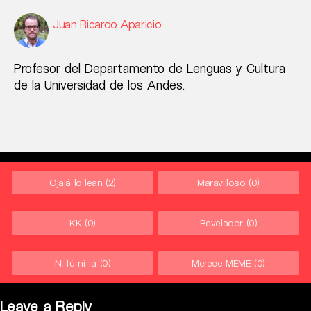
Juan Ricardo Aparicio
Profesor del Departamento de Lenguas y Cultura
de la Universidad de los Andes.
Ojalá lo lean
(2)
Maravilloso
(0)
KK
(0)
Revelador
(0)
Ni fú ni fá
(0)
Merece MEME
(0)
Leave a Reply