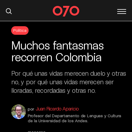
S
Política
k
i
Muchos fantasmas
p
t
recorren Colombia
o
c
Por qué unas vidas merecen duelo y otras
o
n
no, y por qué unas vidas merecen ser
t
lloradas, recordadas y otras no.
e
n
Juan Ricardo Aparicio
t
por
Profesor del Departamento de Lenguas y Cultura
de la Universidad de los Andes.