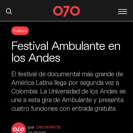
S
Cultura
k
i
Festival Ambulante en
p
t
los Andes
o
c
El festival de documental más grande de
o
n
América Latina llega por segunda vez a
t
Colombia. La Universidad de los Andes se
e
une a esta gira de Ambulante y presenta
n
cuatro funciones con entrada gratuita.
t
cerosetenta
por
24.08.2015