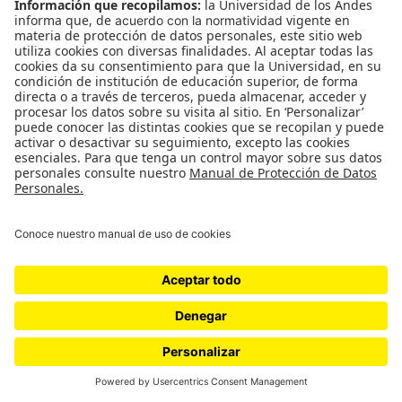
los gabinetes de los plumarios. Hay que buscarla
en donde ella está; y es esa espléndida naturaleza
de nuestro país, que los rodea y se les mete por los
ojos, la que ustedes no conocen. En lugar de ver se
ponen a imaginar, ignorando que jamás esto valió
lo que aquello, aun desde el mismo punto de vista
literario.
Dígalo, si no, el noruego Bejer, que a los dieciocho
años era jornalero y campesino, hoy, a los treinta y
seis, es uno de los novelistas más leídos de Europa.
*
Este texto fue recuperado –por la estudiante de la
opción en periodismo del
CEPER
Gabriela
Carrasquilla– del libro
Pensamiento político de
Rafael Uribe Uribe antología/selección
, publicado
por COLCULTURA en 1974. Pp: 56-72.