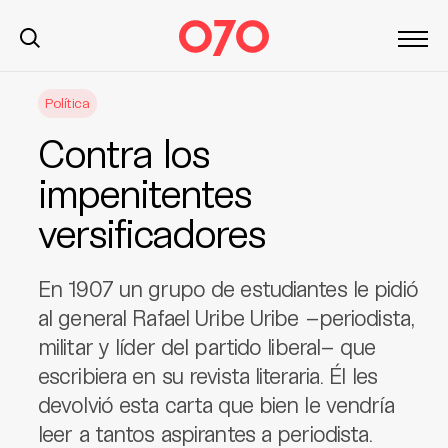
S
Política
k
i
Contra los
p
t
impenitentes
o
versificadores
c
o
n
En 1907 un grupo de estudiantes le pidió
t
al general Rafael Uribe Uribe –periodista,
e
militar y líder del partido liberal– que
n
t
escribiera en su revista literaria. Él les
devolvió esta carta que bien le vendría
leer a tantos aspirantes a periodista.