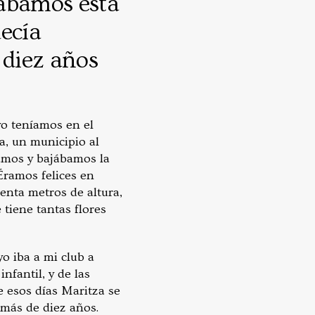
ábamos esta
decía
 diez años
yo teníamos en el
a, un municipio al
amos y bajábamos la
Éramos felices en
renta metros de altura,
 tiene tantas flores
o iba a mi club a
nfantil, y de las
 esos días Maritza se
 más de diez años.