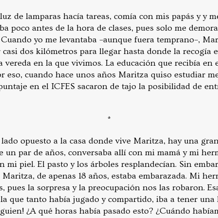
 luz de lamparas hacía tareas, comía con mis papás y y me
ba poco antes de la hora de clases, pues solo me demor
o. Cuando yo me levantaba –aunque fuera temprano–, Mari
 casi dos kilómetros para llegar hasta donde la recogía e
la vereda en la que vivimos. La educación que recibía en 
Por eso, cuando hace unos años Maritza quiso estudiar m
puntaje en el ICFES sacaron de tajo la posibilidad de ent
*
l lado opuesto a la casa donde vive Maritza, hay una gr
 un par de años, conversaba allí con mi mamá y mi her
n mi piel. El pasto y los árboles resplandecían. Sin emba
 Maritza, de apenas 18 años, estaba embarazada. Mi he
, pues la sorpresa y la preocupación nos las robaron. Es
la que tanto había jugado y compartido, iba a tener una h
alguien! ¿A qué horas había pasado esto? ¿Cuándo había