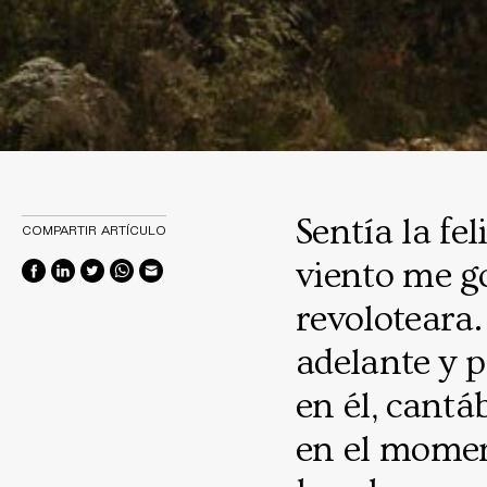
Sentía la fe
COMPARTIR ARTÍCULO
viento me go
revoloteara.
adelante y p
en él, cant
en el mome