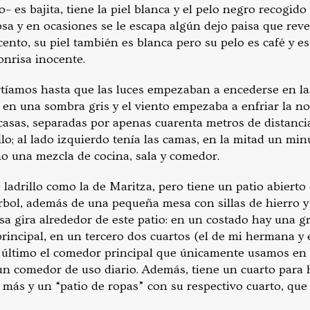
– es bajita, tiene la piel blanca y el pelo negro recogido
sa y en ocasiones se le escapa algún dejo paisa que reve
cento, su piel también es blanca pero su pelo es café y e
nrisa inocente.
rtíamos hasta que las luces empezaban a encederse en las
a en una sombra gris y el viento empezaba a enfriar la n
casas, separadas por apenas cuarenta metros de distancia
llo; al lado izquierdo tenía las camas, en la mitad un m
ho una mezcla de cocina, sala y comedor.
ladrillo como la de Maritza, pero tiene un patio abierto 
árbol, además de una pequeña mesa con sillas de hierro 
sa gira alrededor de este patio: en un costado hay una g
 principal, en un tercero dos cuartos (el de mi hermana y
 último el comedor principal que únicamente usamos en 
un comedor de uso diario. Además, tiene un cuarto para 
más y un “patio de ropas” con su respectivo cuarto, que