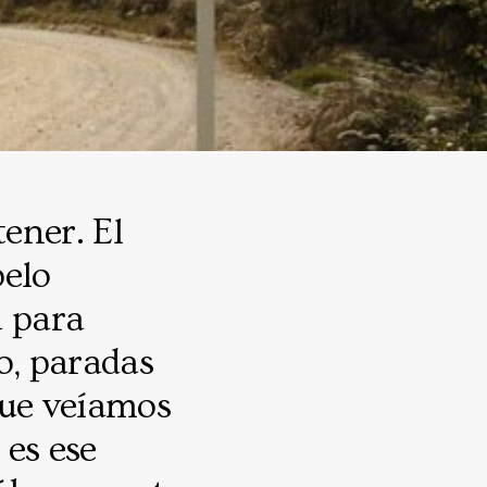
tener. El
pelo
a para
o, paradas
que veíamos
es ese