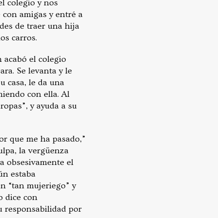
l colegio y nos
e con amigas y entré a
des de traer una hija
os carros.
 acabó el colegio
ra. Se levanta y le
u casa, le da una
miendo con ella. Al
 ropas”, y ayuda a su
ejor que me ha pasado,”
lpa, la vergüenza
ca obsesivamente el
ún estaba
en “tan mujeriego” y
o dice con
u responsabilidad por