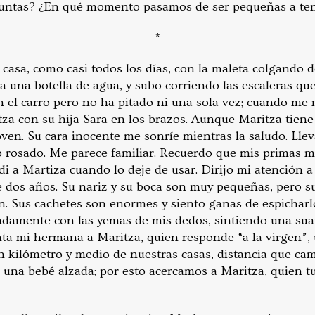
 juntas? ¿En qué momento pasamos de ser pequeñas a te
*
 casa, como casi todos los días, con la maleta colgando 
 una botella de agua, y subo corriendo las escaleras que
el carro pero no ha pitado ni una sola vez; cuando me
itza con su hija Sara en los brazos. Aunque Maritza tien
ven. Su cara inocente me sonríe mientras la saludo. Llev
o rosado. Me parece familiar. Recuerdo que mis primas m
 di a Martiza cuando lo deje de usar. Dirijo mi atención 
dos años. Su nariz y su boca son muy pequeñas, pero su
. Sus cachetes son enormes y siento ganas de espichar
icadamente con las yemas de mis dedos, sintiendo una sua
ta mi hermana a Maritza, quien responde “a la virgen”, 
kilómetro y medio de nuestras casas, distancia que ca
a una bebé alzada; por esto acercamos a Maritza, quien t