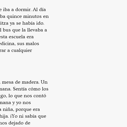
 iba a dormir. Al día
aba quince minutos en
tza ya se había ido.
l bus que la llevaba a
esta escuela era
edicina, sus malos
rar a cualquier
an mesa de madera. Un
mana. Sentía cómo los
rgo, lo que nos contó
rmana y yo nos
a niña, porque era
ija. ¡Yo ni sabía que
mos dejado de