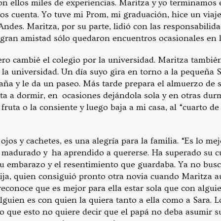
n ellos miles de experiencias. Maritza y yo terminamos e
nos cuenta. Yo tuve mi Prom, mi graduación, hice un viaj
Andes. Maritza, por su parte, lidió con las responsabilida
gran amistad sólo quedaron encuentros ocasionales en l
ro cambié el colegio por la universidad. Maritza también
la universidad. Un día suyo gira en torno a la pequeña Sa
aña y le da un paseo. Más tarde prepara el almuerzo de s
sta a dormir, en ocasiones dejándola sola y en otras dur
 fruta o la consiente y luego baja a mi casa, al “cuarto de
ojos y cachetes, es una alegría para la familia. “Es lo m
 madurado y ha aprendido a quererse. Ha superado su cu
 su embarazo y el resentimiento que guardaba. Ya no bus
ija, quien consiguió pronto otra novia cuando Maritza a
econoce que es mejor para ella estar sola que con algui
alguien es con quien la quiera tanto a ella como a Sara. L
do que esto no quiere decir que el papá no deba asumir s