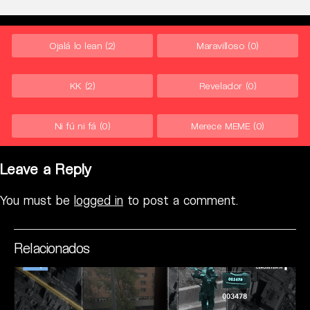
Ojalá lo lean
(2)
Maravilloso
(0)
KK
(2)
Revelador
(0)
Ni fú ni fá
(0)
Merece MEME
(0)
Leave a Reply
You must be
logged in
to post a comment.
Relacionados