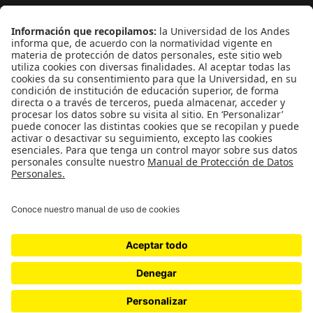
Medio ambiente
Medios y periodismo
Ciudad
Movilización social
¿Quiénes somos?
Podcasts
Ediciones especiales
Proyectos 070
SÍGUENOS