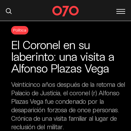
S
Política
k
i
El Coronel en su
p
t
laberinto: una visita a
o
Alfonso Plazas Vega
c
o
n
Veinticinco años después de la retoma del
t
Palacio de Justicia, el coronel (r) Alfonso
e
Plazas Vega fue condenado por la
n
t
desaparición forzosa de once personas.
Crónica de una visita familiar al lugar de
reclusión del militar.