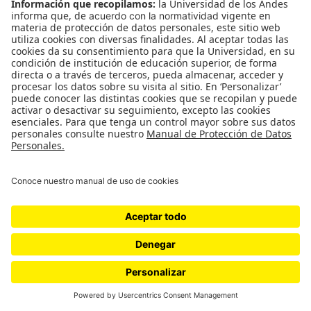
Política
Cultura
Medio ambiente
Medios y periodismo
Ciudad
Movilización social
¿Quiénes somos?
Podcasts
Ediciones especiales
Proyectos 070
SÍGUENOS