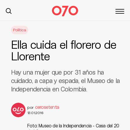
S
Política
k
i
Ella cuida el florero de
p
t
Llorente
o
c
Hay una mujer que por 31 años ha
o
n
cuidado, a capa y espada, el Museo de la
t
Independencia en Colombia.
e
n
cerosetenta
t
por
13.01.2016
Foto: Museo de la Independencia - Casa del 20