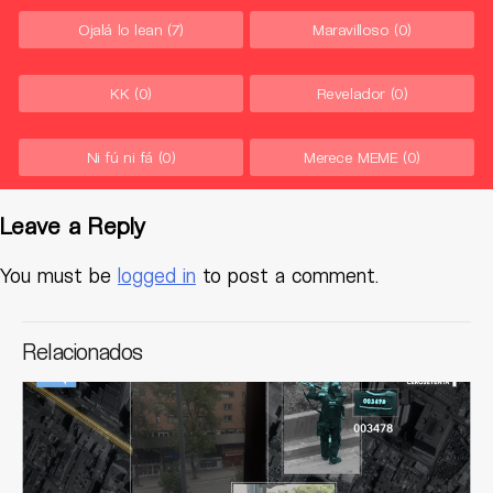
Ojalá lo lean
(7)
Maravilloso
(0)
KK
(0)
Revelador
(0)
Ni fú ni fá
(0)
Merece MEME
(0)
Leave a Reply
You must be
logged in
to post a comment.
Relacionados