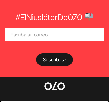
#ElNiusléterDe070
Suscríbase
Género