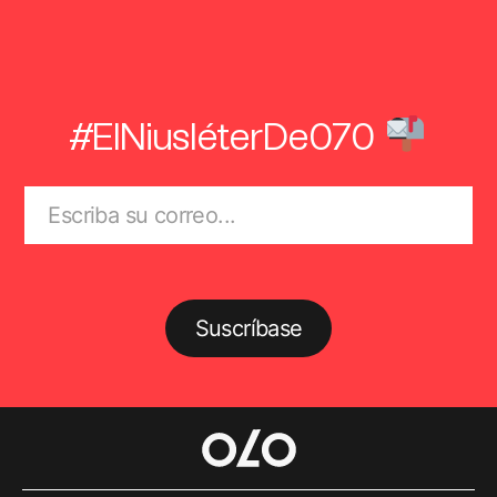
#ElNiusléterDe070
Suscríbase