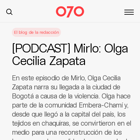
S
El blog de la redacción
k
i
[PODCAST] Mirlo: Olga
p
t
Cecilia Zapata
o
c
En este episodio de Mirlo, Olga Cecilia
o
n
Zapata narra su llegada a la ciudad de
t
Bogotá a causa de la violencia. Olga hace
e
parte de la comunidad Embera-Chamí y,
n
desde que llegó a la capital del país, los
t
tejidos en chaquiras, se convirtieron en el
medio para una reconstrucción de los