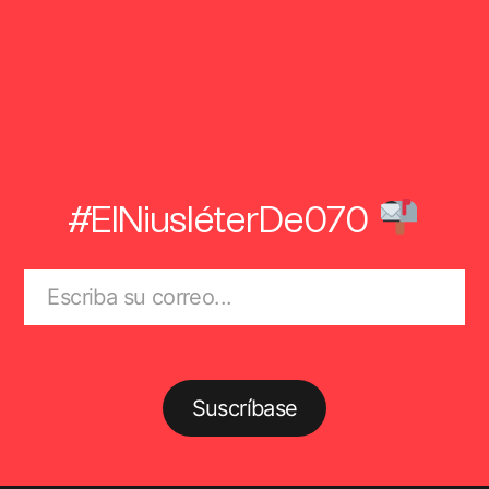
#ElNiusléterDe070
Suscríbase