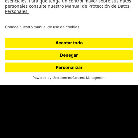
Ediciones especiales
Proyectos 070
SÍGUENOS
¿Quieres escribir en 070?
CONTÁCTANOS
cerosetenta@uniandes.edu.co
BOGOTÁ, COLOMBIA
NEWSLETTER