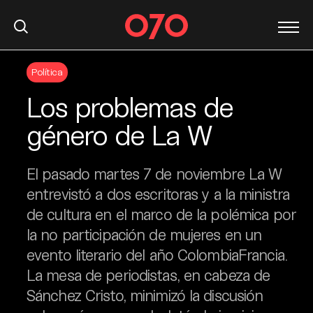
S
Política
k
i
Los problemas de
p
t
género de La W
o
c
El pasado martes 7 de noviembre La W
o
n
entrevistó a dos escritoras y a la ministra
t
de cultura en el marco de la polémica por
e
la no participación de mujeres en un
n
evento literario del año ColombiaFrancia.
t
La mesa de periodistas, en cabeza de
Sánchez Cristo, minimizó la discusión