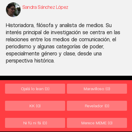
Sandra Sánchez López
Historiadora, filósofa y analista de medios. Su
interés principal de investigación se centra en las
relaciones entre los medios de comunicación, el
periodismo y algunas categorías de poder,
especialmente género y clase, desde una
perspectiva histórica.
Ojalá lo lean
(3)
Maravilloso
(0)
KK
(0)
Revelador
(0)
Ni fú ni fá
(0)
Merece MEME
(0)