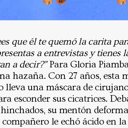
ees que él te quemó la carita pa
 presentas a entrevistas y tienes 
an a decir?”
Para Gloria Piamba
una hazaña. Con 27 años, esta m
o lleva una máscara de cirujano
ara esconder sus cicatrices. Deb
n hinchados, su mentón deform
u compañero le echó ácido en la