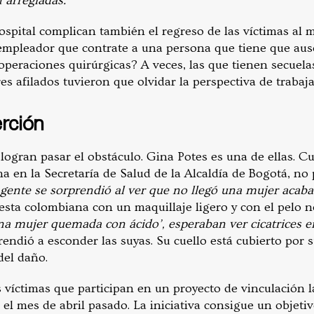
n arregladas.”
hospital complican también el regreso de las víctimas al 
mpleador que contrate a una persona que tiene que ause
operaciones quirúrgicas? A veces, las que tienen secuel
s afilados tuvieron que olvidar la perspectiva de trabaj
erción
logran pasar el obstáculo. Gina Potes es una de ellas. C
na en la Secretaría de Salud de la Alcaldía de Bogotá, no
 gente se sorprendió al ver que no llegó una mujer acaba
 esta colombiana con un maquillaje ligero y con el pelo n
 una mujer quemada con ácido’, esperaban ver cicatrices 
endió a esconder las suyas. Su cuello está cubierto por s
del daño.
 víctimas que participan en un proyecto de vinculación la
el mes de abril pasado. La iniciativa consigue un objetiv