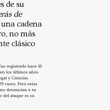
es de su
erás de
o una cadena
ro, no más
te clásico
fue registrado hace 16
en los últimos años.
egal y Ciencias
29 casos. Pero estas
 no denuncian a su
r del ataque es su