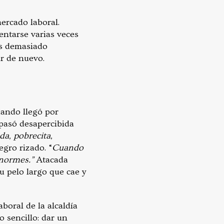
mercado laboral.
ntarse varias veces
as demasiado
ar de nuevo.
uando llegó por
 pasó desapercibida
da, pobrecita,
egro rizado. “
Cuando
enormes.”
Atacada
u pelo largo que cae y
boral de la alcaldía
o sencillo: dar un