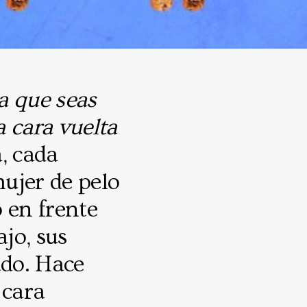
ra que seas
la cara vuelta
, cada
ujer de pelo
 en frente
ajo, sus
ado. Hace
 cara