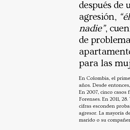
después de u
agresión,
“é
nadie”
, cue
de problema
apartamento
para las mu
En Colombia, el prime
años. Desde entonces,
En 2007, cinco casos 
Forenses. En 2011, 28.
cifras esconden prob
agresor. La mayoría de
marido o su compañer