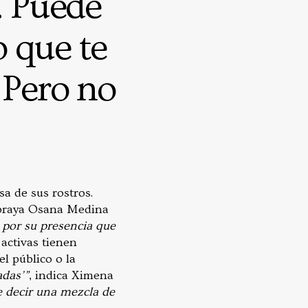
 Puede
o que te
 Pero no
sa de sus rostros.
ubraya Osana Medina
 por su presencia que
activas tienen
l público o la
adas’”
, indica Ximena
e decir una mezcla de