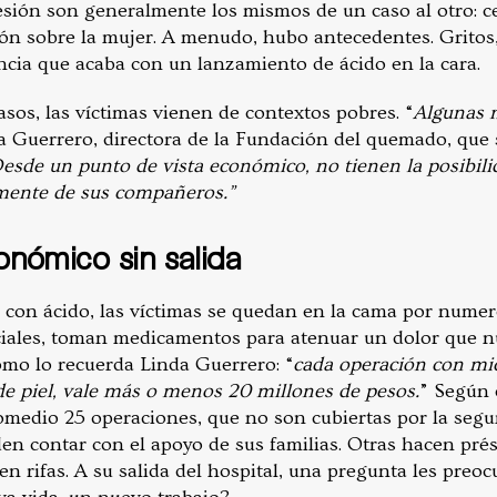
esión son generalmente los mismos de un caso al otro: ce
ón sobre la mujer. A menudo, hubo antecedentes. Gritos,
ncia que acaba con un lanzamiento de ácido en la cara.
asos, las víctimas vienen de contextos pobres. “
Algunas n
da Guerrero, directora de la Fundación del quemado, que 
esde un punto de vista económico, no tienen la posibil
mente de sus compañeros.”
onómico sin salida
con ácido, las víctimas se quedan en la cama por numer
ciales, toman medicamentos para atenuar un dolor que n
omo lo recuerda Linda Guerrero: “
cada operación con micr
de piel, vale más o menos 20 millones de pesos.
” Según 
omedio 25 operaciones, que no son cubiertas por la segur
n contar con el apoyo de sus familias. Otras hacen pré
n rifas. A su salida del hospital, una pregunta les preo