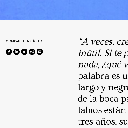
“A veces, cr
COMPARTIR ARTÍCULO
inútil. Si te
nada, ¿qué v
palabra es 
largo y negr
de la boca p
labios está
tres años, s