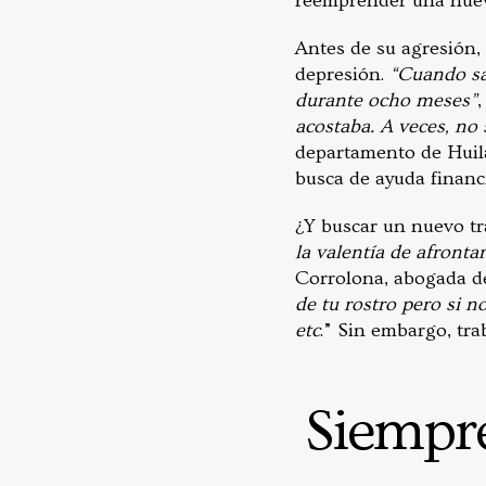
reemprender una nuev
Antes de su agresión,
depresión.
“Cuando sal
durante ocho meses”
,
acostaba. A veces, no 
departamento de Huila
busca de ayuda financi
¿Y buscar un nuevo tra
la valentía de afront
Corrolona, abogada de
de tu rostro pero si n
etc
.” Sin embargo, tra
Siempre