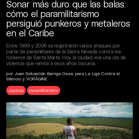
Sonar más duro que las balas:
cómo el paramilitarismo
persiguió punkeros y metaleros
en el Caribe
Entre 1999 y 2006 se registraron varios ataques por
parte de paramilitares de la Sierra Nevada contra los
rockeros de Santa Marta. Hoy, la ciudad vive una ola de
violencia que remite a esos años oscuros.
por Juan Sebastián Barriga Ossa, para La Liga Contra el
Silencio y VORÁGINE
Justicia
paramilitarismo