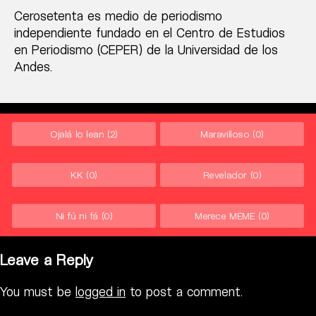
Cerosetenta es medio de periodismo
independiente fundado en el Centro de Estudios
en Periodismo (CEPER) de la Universidad de los
Andes.
Ojalá lo lean
(2)
Maravilloso
(0)
KK
(0)
Revelador
(0)
Ni fú ni fá
(0)
Merece MEME
(0)
Leave a Reply
You must be
logged in
to post a comment.