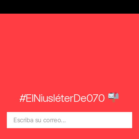
#ElNiusléterDe070