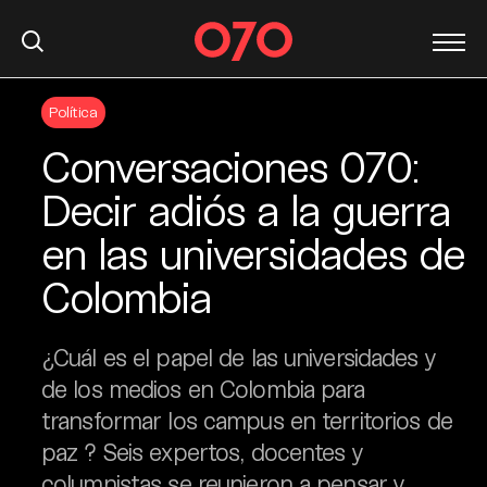
S
Política
k
i
Conversaciones 070:
p
t
Decir adiós a la guerra
o
en las universidades de
c
o
Colombia
n
t
e
¿Cuál es el papel de las universidades y
n
de los medios en Colombia para
t
transformar los campus en territorios de
paz ? Seis expertos, docentes y
columnistas se reunieron a pensar y