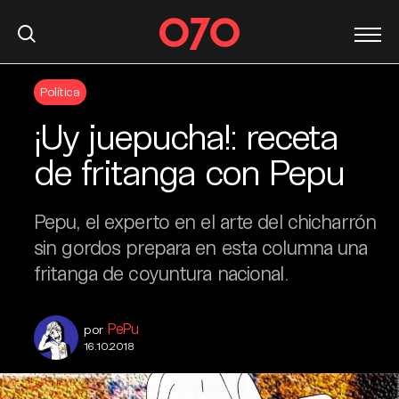
S
Política
k
i
¡Uy juepucha!: receta
p
t
de fritanga con Pepu
o
c
Pepu, el experto en el arte del chicharrón
o
n
sin gordos prepara en esta columna una
t
fritanga de coyuntura nacional.
e
n
PePu
t
por
16.10.2018