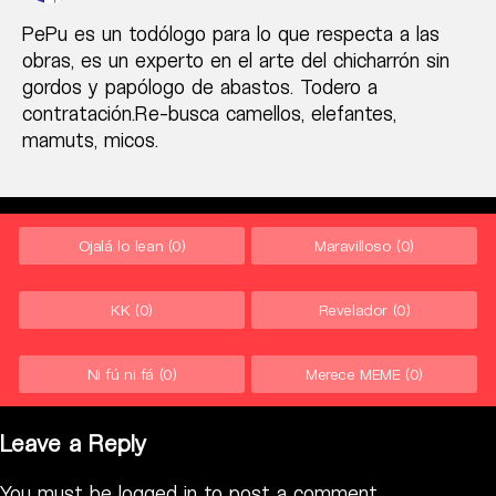
PePu es un todólogo para lo que respecta a las
obras, es un experto en el arte del chicharrón sin
gordos y papólogo de abastos. Todero a
contratación.Re-busca camellos, elefantes,
mamuts, micos.
Ojalá lo lean
(0)
Maravilloso
(0)
KK
(0)
Revelador
(0)
Ni fú ni fá
(0)
Merece MEME
(0)
Leave a Reply
You must be
logged in
to post a comment.