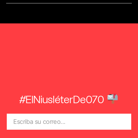
#ElNiusléterDe070