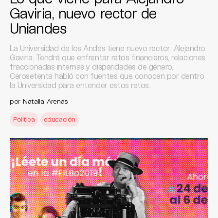
Gaviria, nuevo rector de
Uniandes
La Universidad de los Andes tiene nuevo rector: Alejandro
Gaviria. Tendrá que enfrentar retos financieros, relaciones
fraccionadas internas y disparidades de género.
Cerosetenta habló con fuentes que conocen por dentro
la Universidad para entender estos retos.
por
Natalia Arenas
Política
educación