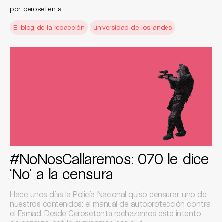
por
cerosetenta
El blog de la redacción
universidad de los andes
#NoNosCallaremos: 070 le dice
‘No’ a la censura
Hace unos días la Policía Nacional quiso censurar uno de
nuestros contenidos: el manual de autoprotección contra
el Esmad. Desde Cerosetenta rechazamos este intento