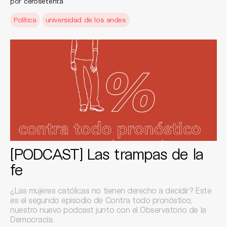
por
cerosetenta
Política
universidad de los andes
[PODCAST] Las trampas de la
fe
¿Las mujeres católicas no tienen derecho a decidir? Este
es el segundo episodio de Contra todo pronóstico,
nuestro nuevo podcast junto con el Observatorio de la
Democracia.