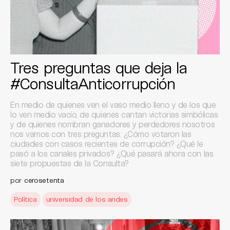
Tres preguntas que deja la
#ConsultaAnticorrupción
En medio de quienes ven el vaso medio lleno y de los que
lo ven medio vacío, de quienes cantan victorias simbólicas
y de quienes nombran ganadores y perdedores nosotros
nos vamos con tres preguntas: ¿Cómo votaron las
ciudades con casos recientes de corrupción? ¿Qué le
pasó a los canales privados? ¿Qué pasará ahora con las
siete propuestas de la Consulta?
por
cerosetenta
Política
universidad de los andes