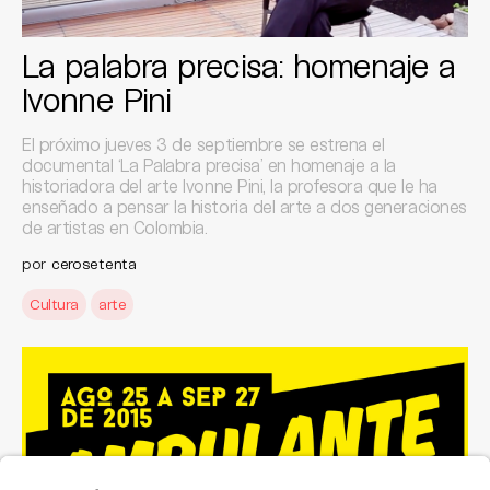
La palabra precisa: homenaje a
Ivonne Pini
El próximo jueves 3 de septiembre se estrena el
documental ‘La Palabra precisa’ en homenaje a la
historiadora del arte Ivonne Pini, la profesora que le ha
enseñado a pensar la historia del arte a dos generaciones
de artistas en Colombia.
por
cerosetenta
Cultura
arte