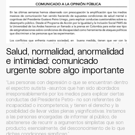
Salud, normalidad, anormalidad
e intimidad: comunicado
urgente sobre algo importante
“Las personas con depresión o que se encuentran dentro
el espectro autista -asuntos que han sido abordados
irresponsablemente por los medios para explicar ciertas
conductas del Presidente Petro- no son referentes de
incapacidad o incompetencia, y tienen el derecho y la
posibilidad de llevar vidas plenas ysignificativas. Instamos
a las personas encargadas de informar al público, de
abstenerse de recurrir a argumentos simplistas que son
producto, esencialmente, del desconocimiento de lo que
dichas condiciones significan.”