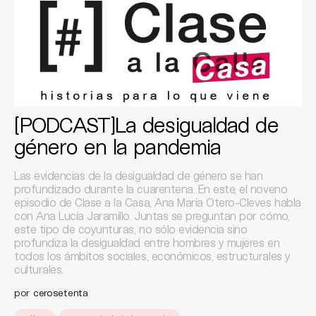
[PODCAST]La desigualdad de
género en la pandemia
Las evidencias de la desigualdad de género se han
profundizado durante la cuarentena. En este, el noveno
episodio de Clase a la Casa, Ana María Otero-Cleves habla
con Ana Lucía Jaramillo. Juntas se preguntan por cómo,
este tipo de coyunturas, no sólo evidencia sino
profundiza la desigualdad entre hombres y mujeres en
todos los ámbitos sociales, económicos, estructurales y
culturales.
por
cerosetenta