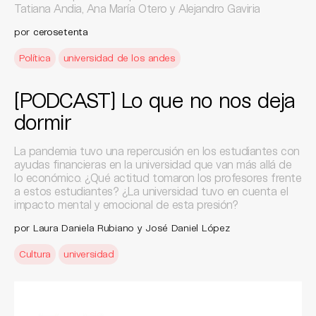
Tatiana Andia, Ana María Otero y Alejandro Gaviria
por
cerosetenta
Política
universidad de los andes
[PODCAST] Lo que no nos deja
dormir
La pandemia tuvo una repercusión en los estudiantes con
ayudas financieras en la universidad que van más allá de
lo económico. ¿Qué actitud tomaron los profesores frente
a estos estudiantes? ¿La universidad tuvo en cuenta el
impacto mental y emocional de esta presión?
por Laura Daniela Rubiano y José Daniel López
Cultura
universidad