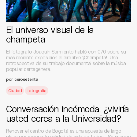
El universo visual de la
champeta
El fotógrafo Joaquín Sarmiento habló con 070 sobre su
más reciente exposición al aire libre ‘¡Champeta!’. Una
retrospectiva de su trabajo documental sobre la música
popular cartagenera.
por
cerosetenta
Ciudad
fotografía
Conversación incómoda: ¿viviría
usted cerca a la Universidad?
Renovar el centro de Bogotá es una apuesta de largo
plazo por mejorar la calidad de vida de todos. ¿Se imagina