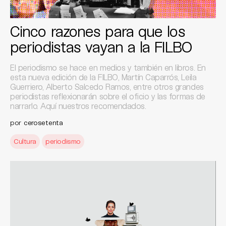
Cinco razones para que los
periodistas vayan a la FILBO
El periodismo se hace en medios y también en libros. En
esta nueva edición de la FILBO, Martín Caparrós, Leila
Guerriero, Alberto Salcedo Ramos, entre otros grandes
periodistas reflexionarán sobre el oficio y las formas de
narrarlo. Aquí nuestros recomendados.
por
cerosetenta
Cultura
periodismo