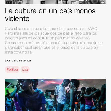
La cultura en un país menos
violento
Colombia se acerca a la firma de la paz con las FARC.
Pero más allá de los acuerdos de paz el reto para los
colombianos es construir un país menos violento.
Cerosetenta entrevistó a académicos de distintas áreas
para saber cuál creen que es el papel de la cultura en
esta coyuntura.
por
cerosetenta
Política
paz