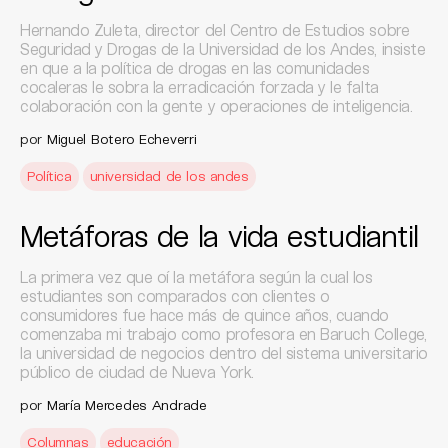
Hernando Zuleta, director del Centro de Estudios sobre
Seguridad y Drogas de la Universidad de los Andes, insiste
en que a la política de drogas en las comunidades
cocaleras le sobra la erradicación forzada y le falta
colaboración con la gente y operaciones de inteligencia.
por
Miguel Botero Echeverri
Política
universidad de los andes
Metáforas de la vida estudiantil
La primera vez que oí la metáfora según la cual los
estudiantes son comparados con clientes o
consumidores fue hace más de quince años, cuando
comenzaba mi trabajo como profesora en Baruch College,
la universidad de negocios dentro del sistema universitario
público de ciudad de Nueva York.
por
María Mercedes Andrade
Columnas
educación