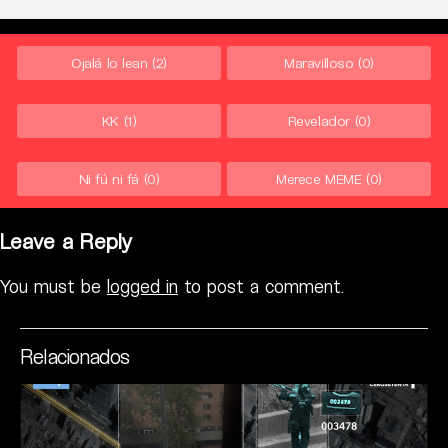
Ojalá lo lean
(2)
Maravilloso
(0)
KK
(1)
Revelador
(0)
Ni fú ni fá
(0)
Merece MEME
(0)
Leave a Reply
You must be
logged in
to post a comment.
Relacionados