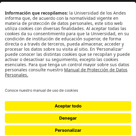
Medio ambiente
Medios y periodismo
Ciudad
Movilización social
¿Quiénes somos?
Podcasts
Ediciones especiales
Proyectos 070
SÍGUENOS