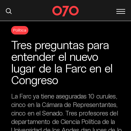
S
Política
k
i
Tres preguntas para
p
t
entender el nuevo
o
lugar de la Farc en el
c
o
Congreso
n
t
e
La Farc ya tiene aseguradas 10 curules,
n
cinco en la Cámara de Representantes,
t
cinco en el Senado. Tres profesores del
departamento de Ciencia Política de la
Universidad de los Andes dan luces de lo