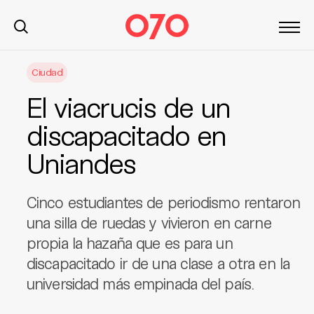
S
Ciudad
k
i
El viacrucis de un
p
t
discapacitado en
o
Uniandes
c
o
n
Cinco estudiantes de periodismo rentaron
t
una silla de ruedas y vivieron en carne
e
propia la hazaña que es para un
n
t
discapacitado ir de una clase a otra en la
universidad más empinada del país.