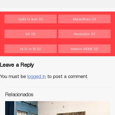
Ojalá lo lean
(0)
Maravilloso
(0)
KK
(0)
Revelador
(0)
Ni fú ni fá
(0)
Merece MEME
(0)
Leave a Reply
You must be
logged in
to post a comment.
Relacionados