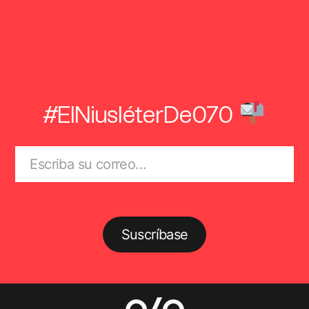
#ElNiusléterDe070
Suscríbase