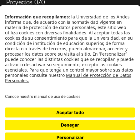
Proyectos 070
SÍGUENOS
¿Quieres escribir en 070?
CONTÁCTANOS
cerosetenta@uniandes.edu.co
BOGOTÁ, COLOMBIA
NEWSLETTER